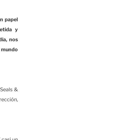
un papel
etida y
ía, nos
l mundo
 Seals &
rección,
 casi un