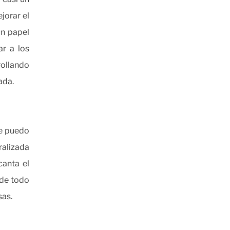
jorar el
un papel
r a los
rollando
ada.
ue puedo
alizada
anta el
 de todo
sas.