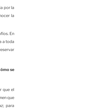
a por la
nocer la
fíos. En
a a toda
reservar
¿Cómo se
r que el
enen que
az; para