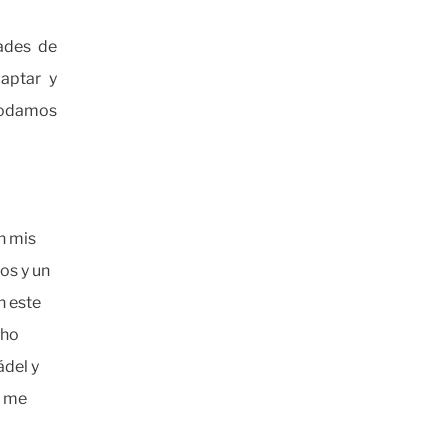
dades de
aptar y
podamos
n mis
os y un
n este
cho
ádel y
, me