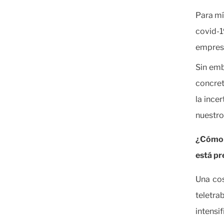
Para mí
covid-1
empresa
Sin emb
concret
la ince
nuestro
¿Cómo c
está pr
Una cos
teletra
intensi