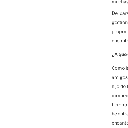
muchas 
De cara
gestió
propor
encontr
¿A qué 
Como la
amigos 
hijo de
momento
tiempo 
he entr
encanta