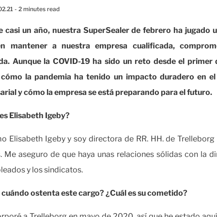
02.21
- 2 minutes read
 casi un año, nuestra SuperSealer de febrero ha jugado 
en mantener a nuestra empresa cualificada, comprom
da. Aunque la COVID-19 ha sido un reto desde el primer d
 cómo la pandemia ha tenido un impacto duradero en e
rial y cómo la empresa se está preparando para el futuro.
es Elisabeth Igeby?
o Elisabeth Igeby y soy directora de RR. HH. de Trelleborg
s. Me aseguro de que haya unas relaciones sólidas con la di
leados y los sindicatos.
cuándo ostenta este cargo? ¿Cuál es su cometido?
rporé a Trelleborg en mayo de 2020, así que he estado aquí