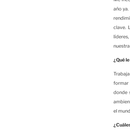
año ya.
rendimi
clave.
líderes
nuestra
¿Qué le
Trabaja
formar
donde 
ambient
el mund
¿Cuáles