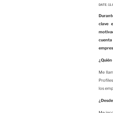
DATE:
11.
Durante
clave 
motiva
cuenta
empresa
¿Quién 
Me llam
Profile
los emp
¿Desde 
Me inco