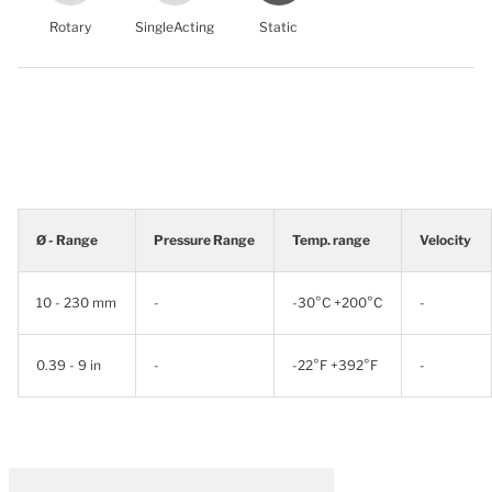
Rotary
SingleActing
Static
Ø - Range
Pressure Range
Temp. range
Velocity
10 - 230 mm
-
-30°C +200°C
-
0.39 - 9 in
-
-22°F +392°F
-