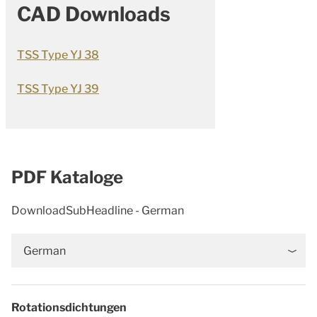
CAD Downloads
TSS Type YJ 38
TSS Type YJ 39
PDF Kataloge
DownloadSubHeadline - German
German
Rotationsdichtungen