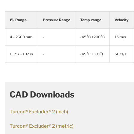
Ø - Range
Pressure Range
Temp. range
Velocity
4 - 2600 mm
-
-45°C +200°C
15 m/s
0.157 - 102 in
-
-49°F +392°F
50 ft/s
CAD Downloads
Turcon® Excluder® 2 (inch)
Turcon® Excluder® 2 (metric)