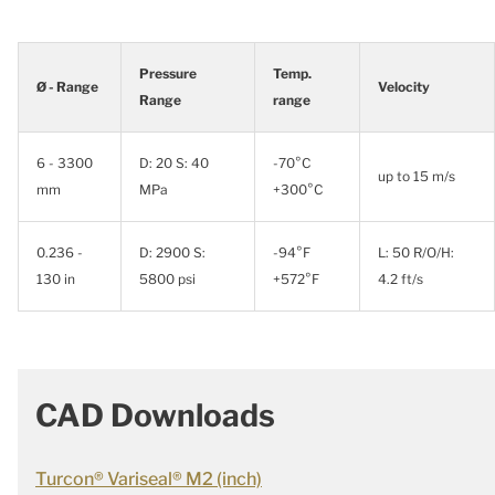
Pressure
Temp.
Ø - Range
Velocity
Range
range
6 - 3300
D: 20 S: 40
-70°C
up to 15 m/s
mm
MPa
+300°C
0.236 -
D: 2900 S:
-94°F
L: 50 R/O/H:
130 in
5800 psi
+572°F
4.2 ft/s
CAD Downloads
Turcon® Variseal® M2 (inch)