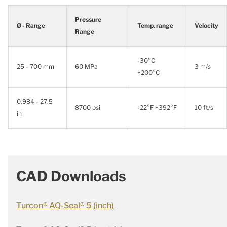
Pressure
Ø - Range
Temp. range
Velocity
Range
-30°C
25 - 700 mm
60 MPa
3 m/s
+200°C
0.984 - 27.5
8700 psi
-22°F +392°F
10 ft/s
in
CAD Downloads
Turcon® AQ-Seal® 5 (inch)