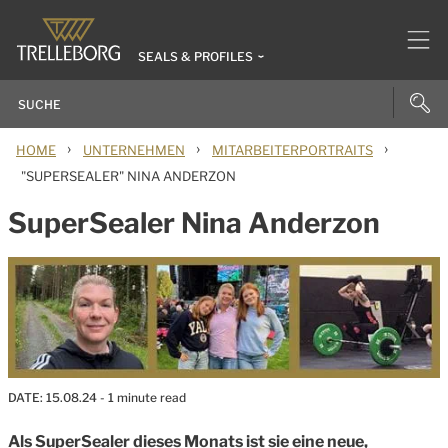
SEALS & PROFILES
›
›
›
HOME
UNTERNEHMEN
MITARBEITERPORTRAITS
"SUPERSEALER" NINA ANDERZON
SuperSealer Nina Anderzon
DATE:
15.08.24
- 1 minute read
Als SuperSealer dieses Monats ist sie eine neue,