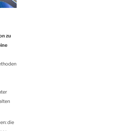
on zu
eine
methoden
nter
alten
en: die