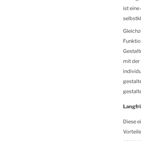
ist ein
selbstk
Gleichz
Funktio
Gestalt
mit der
individ
gestalt
gestalt
Langfri
Diese e
Vorteil