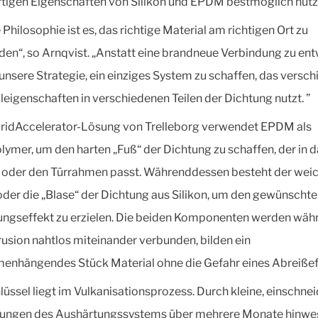
rtigen Eigenschaften von Silikon und EPDM bestmöglich nutz
Philosophie ist es, das richtige Material am richtigen Ort zu
en“, so Arnqvist. „Anstatt eine brandneue Verbindung zu ent
 unsere Strategie, ein einziges System zu schaffen, das versc
leigenschaften in verschiedenen Teilen der Dichtung nutzt. ”
ridAccelerator-Lösung von Trelleborg verwendet EPDM als
lymer, um den harten „Fuß“ der Dichtung zu schaffen, der in 
 oder den Türrahmen passt. Währenddessen besteht der wei
oder die „Blase“ der Dichtung aus Silikon, um den gewünscht
gseffekt zu erzielen. Die beiden Komponenten werden wäh
rusion nahtlos miteinander verbunden, bilden ein
nhängendes Stück Material ohne die Gefahr eines Abreißef
lüssel liegt im Vulkanisationsprozess. Durch kleine, einschne
ungen des Aushärtungssystems über mehrere Monate hinweg