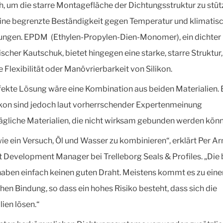
h, um die starre Montagefläche der Dichtungsstruktur zu stüt
eine begrenzte Beständigkeit gegen Temperatur und klimatis
ngen. EPDM (Ethylen-Propylen-Dien-Monomer), ein dichter
ischer Kautschuk, bietet hingegen eine starke, starre Struktur
e Flexibilität oder Manövrierbarkeit von Silikon.
fekte Lösung wäre eine Kombination aus beiden Materialien
ikon sind jedoch laut vorherrschender Expertenmeinung
ägliche Materialien, die nicht wirksam gebunden werden kön
 wie ein Versuch, Öl und Wasser zu kombinieren“, erklärt Per Ar
 Development Manager bei Trelleborg Seals & Profiles. „Die
haben einfach keinen guten Draht. Meistens kommt es zu eine
en Bindung, so dass ein hohes Risiko besteht, dass sich die
lien lösen.“