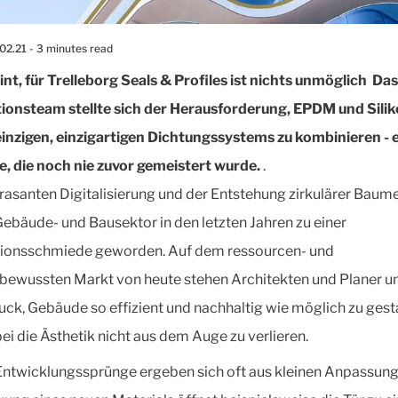
02.21
- 3 minutes read
int, für Trelleborg Seals & Profiles ist nichts unmöglich
Das
ionsteam stellte sich der Herausforderung, EPDM und Silik
inzigen, einzigartigen Dichtungssystems zu kombinieren - 
, die noch nie zuvor gemeistert wurde.
.
 rasanten Digitalisierung und der Entstehung zirkulärer Bau
 Gebäude- und Bausektor in den letzten Jahren zu einer
tionsschmiede geworden. Auf dem ressourcen- und
ewussten Markt von heute stehen Architekten und Planer u
ck, Gebäude so effizient und nachhaltig wie möglich zu gest
ei die Ästhetik nicht aus dem Auge zu verlieren.
ntwicklungssprünge ergeben sich oft aus kleinen Anpassung