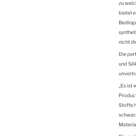
zu weic
bietet 
Bedingu
synthet
nicht di
Die per
und Sil
unvertr
„Es ist
Product
Stoffe 
schwach
Materia