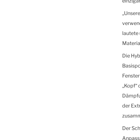
einziga
„Unsere 
verwend
lautete
Materia
Die Hyb
Basispo
Fenster
„Kopf“ 
Dämpfun
der Ext
zusamme
Der Sch
Anpass