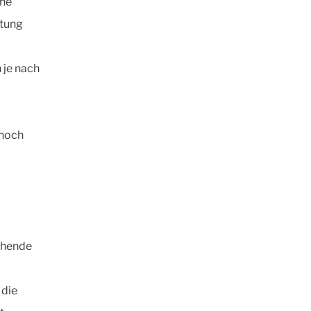
che
htung
 je nach
 noch
tehende
 die