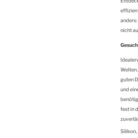
Entdeck
effizie
anders:
nicht a
Gesucht
Idealer
Welten.
guten D
und ein
benötig
fest in
zuverlä
Silikon,