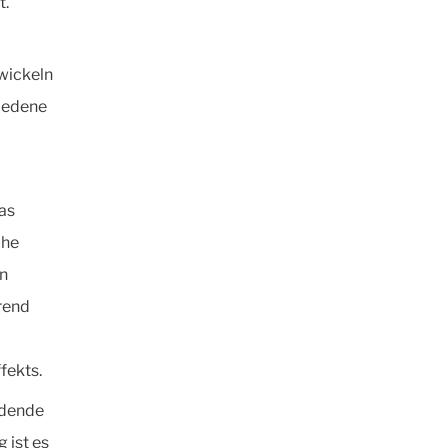
t.
wickeln
hiedene
das
che
en
rend
fekts.
idende
 ist es