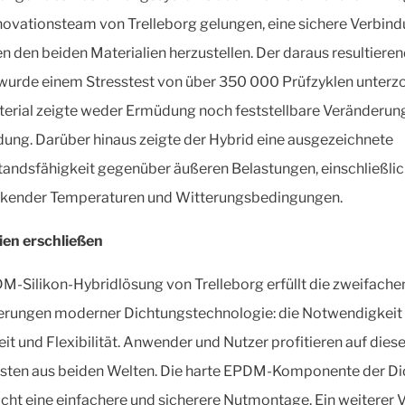
ovationsteam von Trelleborg gelungen, eine sichere Verbin
n den beiden Materialien herzustellen. Der daraus resultiere
wurde einem Stresstest von über 350 000 Prüfzyklen unterz
erial zeigte weder Ermüdung noch feststellbare Veränderun
dung. Darüber hinaus zeigte der Hybrid eine ausgezeichnete
andsfähigkeit gegenüber äußeren Belastungen, einschließli
kender Temperaturen und Witterungsbedingungen.
en erschließen
M-Silikon-Hybridlösung von Trelleborg erfüllt die zweifache
rungen moderner Dichtungstechnologie: die Notwendigkeit
eit und Flexibilität. Anwender und Nutzer profitieren auf dies
sten aus beiden Welten. Die harte EPDM-Komponente der D
cht eine einfachere und sicherere Nutmontage. Ein weiterer V