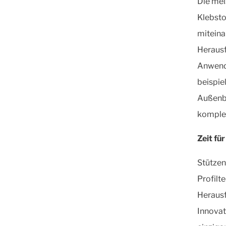
Die me
Klebsto
miteina
Herausf
Anwendu
beispie
Außenbe
komplex
Zeit fü
Stützen
Profilt
Herausf
Innovat