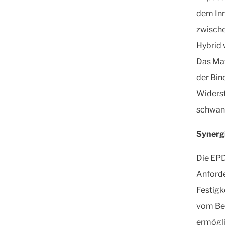
dem Inn
zwische
Hybrid 
Das Mat
der Bin
Widerst
schwan
Synergi
Die EPD
Anforde
Festigk
vom Be
ermögli