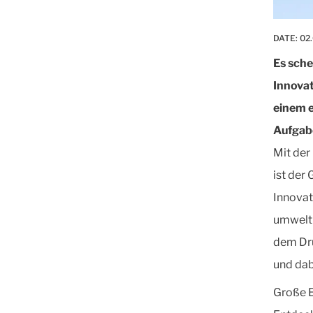
DATE:
02.
Es sche
Innovat
einem e
Aufgabe
Mit der
ist der
Innova
umweltb
dem Dru
und dab
Große E