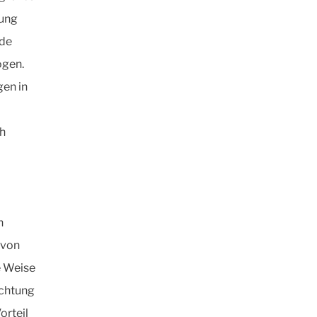
dung
nde
ogen.
gen in
ch
n
 von
e Weise
ichtung
orteil