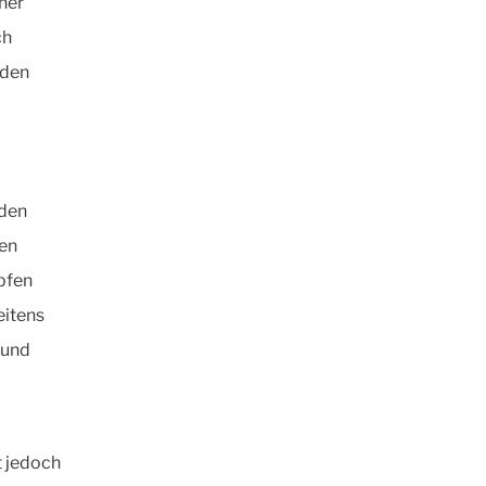
ner
ch
rden
iden
nen
pfen
eitens
 und
st jedoch