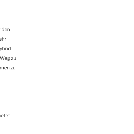
g den
ehr
ybrid
n Weg zu
rmen zu
ietet