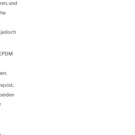
zen, und
che
, jedoch
. EPDM
nen.
nqvist,
 beiden
r