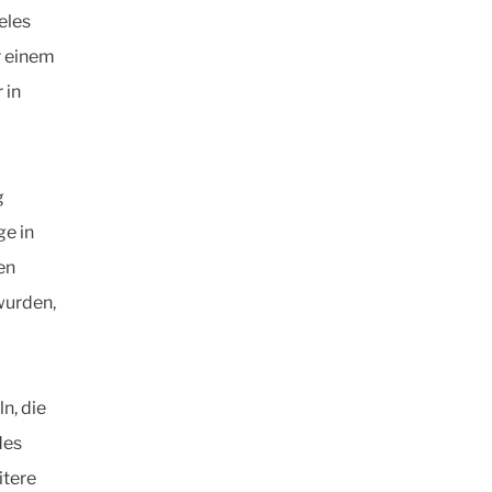
eles
r einem
 in
g
e in
en
wurden,
n, die
des
itere