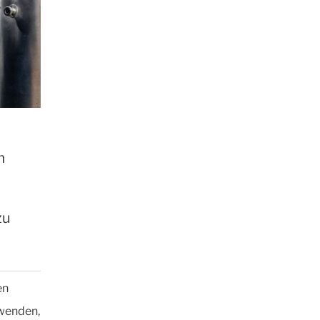
m
zu
en
rwenden,