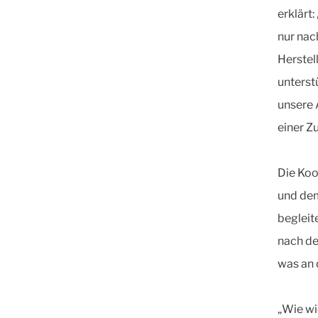
erklärt:
nur nac
Herstel
unterst
unsere 
einer Z
Die Koo
und dem
begleit
nach de
was an 
„Wie wi