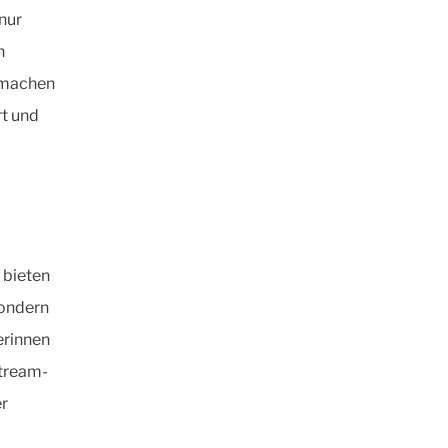
nur
n
s machen
rt und
 bieten
sondern
erinnen
tream-
er