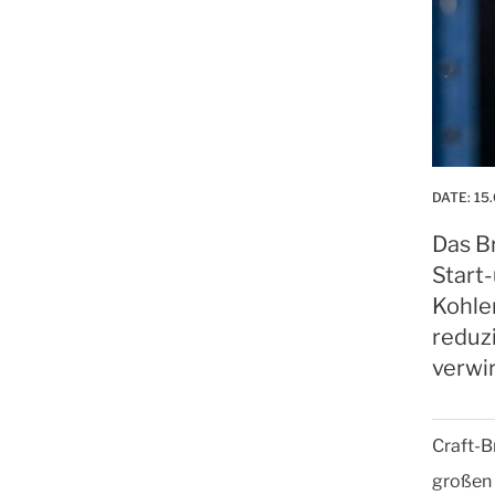
DATE:
15
Das B
Start-
Kohle
reduzi
verwir
Craft-B
großen 