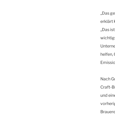
„Das ge
erklärt
„Das is
wichtig
Unterne
helfen,
Emissio
Nach Gr
Craft-B
und ein
vorheri
Brauere