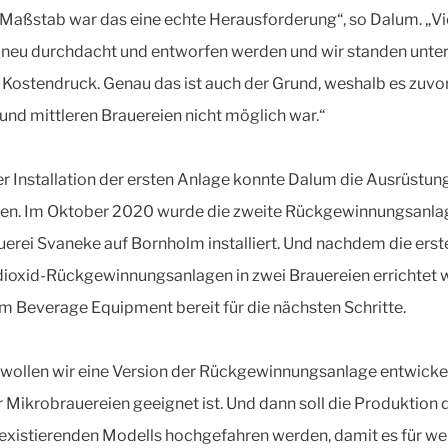
 Maßstab war das eine echte Herausforderung“, so Dalum. „Vi
neu durchdacht und entworfen werden und wir standen unte
 Kostendruck. Genau das ist auch der Grund, weshalb es zuvor
 und mittleren Brauereien nicht möglich war.“
r Installation der ersten Anlage konnte Dalum die Ausrüstun
en. Im Oktober 2020 wurde die zweite Rückgewinnungsanlag
uerei Svaneke auf Bornholm installiert. Und nachdem die erst
ioxid-Rückgewinnungsanlagen in zwei Brauereien errichtet 
um Beverage Equipment bereit für die nächsten Schritte.
 wollen wir eine Version der Rückgewinnungsanlage entwickel
r Mikrobrauereien geeignet ist. Und dann soll die Produktion 
 existierenden Modells hochgefahren werden, damit es für we