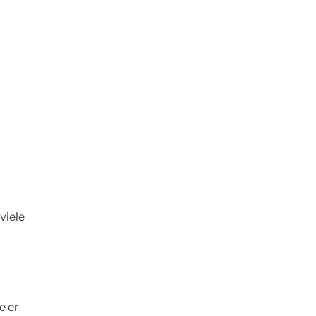
viele
e er