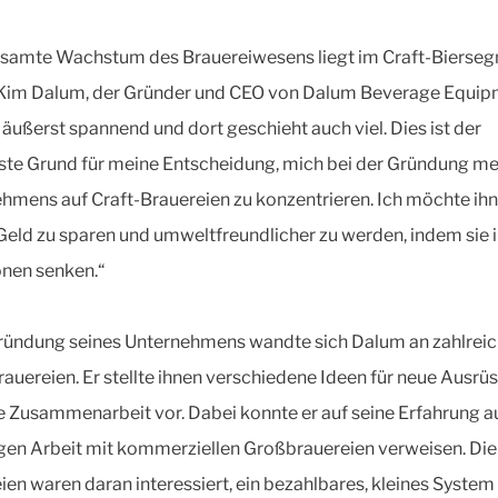
samte Wachstum des Brauereiwesens liegt im Craft-Bierseg
 Kim Dalum, der Gründer und CEO von Dalum Beverage Equip
t äußerst spannend und dort geschieht auch viel. Dies ist der
ste Grund für meine Entscheidung, mich bei der Gründung me
hmens auf Craft-Brauereien zu konzentrieren. Ich möchte ih
 Geld zu sparen und umweltfreundlicher zu werden, indem sie 
nen senken.“
ündung seines Unternehmens wandte sich Dalum an zahlrei
rauereien. Er stellte ihnen verschiedene Ideen für neue Ausrü
e Zusammenarbeit vor. Dabei konnte er auf seine Erfahrung a
gen Arbeit mit kommerziellen Großbrauereien verweisen. Die
ien waren daran interessiert, ein bezahlbares, kleines System