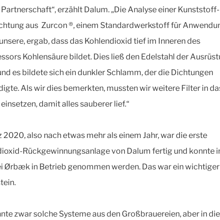
r Partnerschaft“, erzählt Dalum. „Die Analyse einer Kunststoff-
htung aus Zurcon ®, einem Standardwerkstoff für Anwendu
 unsere, ergab, dass das Kohlendioxid tief im Inneren des
sors Kohlensäure bildet. Dies ließ den Edelstahl der Ausrüs
und es bildete sich ein dunkler Schlamm, der die Dichtungen
igte. Als wir dies bemerkten, mussten wir weitere Filter in da
insetzen, damit alles sauberer lief.“
 2020, also nach etwas mehr als einem Jahr, war die erste
ioxid-Rückgewinnungsanlage von Dalum fertig und konnte i
i Ørbæk in Betrieb genommen werden. Das war ein wichtiger
tein.
nnte zwar solche Systeme aus den Großbrauereien, aber in d