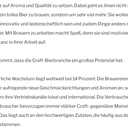
 auf Aroma und Qualität zu setzen. Dabei geht es ihnen nicht 
ein tolles Bier zu brauen, sondern um sehr viel mehr: Sie wolle
, innovativ und leidenschaftlich sein und zudem Dinge ander
her. Mit Brauern zu arbeiten macht Spaß, denn sie sind motivie
nz in ihrer Arbeit auf.
ommt, dass die Craft-Bierbranche ein großes Potenzial hat.
rliche Wachstum liegt weltweit bei 14 Prozent. Die Brauereien
ur aufregende neue Geschmacksrichtungen und Aromen an, 
rn ihre Vertriebskanäle lokal und international. Die Verbrauch
braucher bevorzugen immer stärker Craft- gegenüber Mains
 Das liegt auch an den hochwertigen Zutaten, die häufig aus d
 stammen.