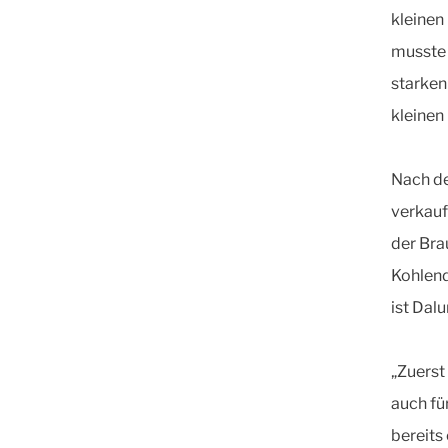
kleinen
musste 
starken
kleinen
Nach de
verkauf
der Bra
Kohlend
ist Dal
„Zuerst
auch fü
bereits