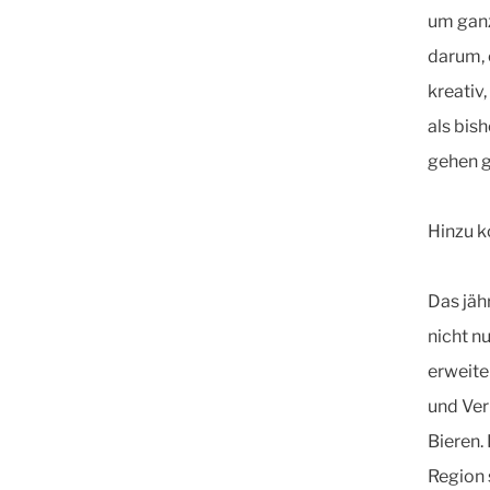
um ganz
darum, 
kreativ
als bis
gehen ga
Hinzu k
Das jäh
nicht n
erweite
und Ver
Bieren.
Region