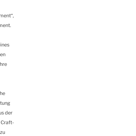
ment“,
ment.
ines
nen
ihre
che
stung
us der
 Craft-
 zu