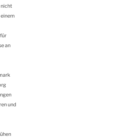
 nicht
 einem
für
se an
emark
org
ungen
eren und
rühen