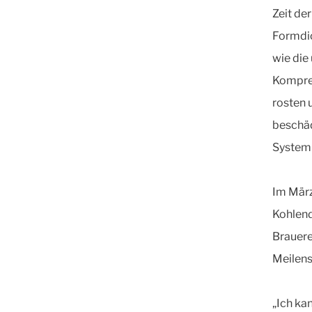
Zeit de
Formdic
wie die
Kompres
rosten 
beschäd
System e
Im März
Kohlend
Brauere
Meilens
„Ich ka