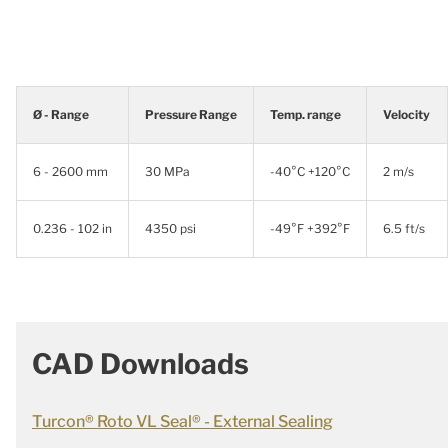
Ø - Range
Pressure Range
Temp. range
Velocity
6 - 2600 mm
30 MPa
-40°C +120°C
2 m/s
0.236 - 102 in
4350 psi
-49°F +392°F
6.5 ft/s
CAD Downloads
Turcon® Roto VL Seal® - External Sealing