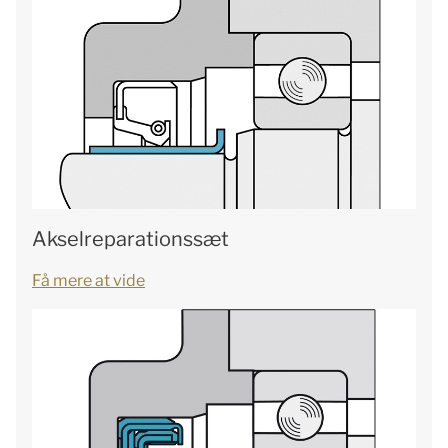
Akselreparationssæt
Få mere at vide