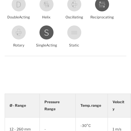
DoubleActing
Helix
Oscillating
Reciprocating
Rotary
SingleActing
Static
Pressure
Velocit
Ø - Range
Temp. range
Range
y
-30°C
12 - 260 mm
-
1 m/s