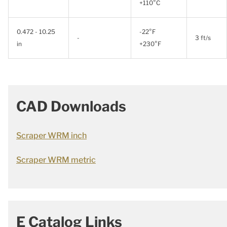
+110°C
0.472 - 10.25
-22°F
-
3 ft/s
in
+230°F
CAD Downloads
Scraper WRM inch
Scraper WRM metric
E Catalog Links