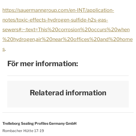
https://sauermanngroup.com/en-INT/application-
notes/toxic-effects-hydrogen-sulfide-h2s-gas-
sewers#:~:text=This%20corrosion%20occurs%20when
%20hydrogen,air%20near%20offices%20and%20home
s
.
För mer information:
Relaterad information
Trelleborg Sealing Profiles Germany GmbH
Rombacher Hütte 17-19