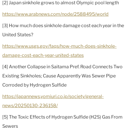
[2] Japan sinkhole grows to almost Olympic pool length
https://www.arabnews.com/node/2588495/world
[3] How much does sinkhole damage cost each year in the
United States?
https://www.usgs.gov/faqs/how-much-does-sinkhole-
damage-cost-each-year-united-states
[4] Another Collapse in Saitama Pref. Road Connects Two
Existing Sinkholes; Cause Apparently Was Sewer Pipe
Corroded by Hydrogen Sulfide
https://japannews.yomiuri.co.jp/society/general-
news/20250130-236158/
[5] The Toxic Effects of Hydrogen Sulfide (H2S) Gas From
Sewers