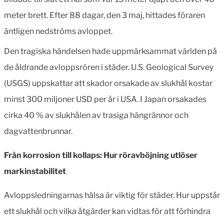
meter brett. Efter 88 dagar, den 3 maj, hittades föraren
äntligen nedströms avloppet.
Den tragiska händelsen hade uppmärksammat världen på
de åldrande avloppsrören i städer. U.S. Geological Survey
(USGS) uppskattar att skador orsakade av slukhål kostar
minst 300 miljoner USD per år i USA. I Japan orsakades
cirka 40 % av slukhålen av trasiga hängrännor och
dagvattenbrunnar.
Från korrosion till kollaps: Hur röravböjning utlöser
markinstabilitet
Avloppsledningarnas hälsa är viktig för städer. Hur uppstår
ett slukhål och vilka åtgärder kan vidtas för att förhindra