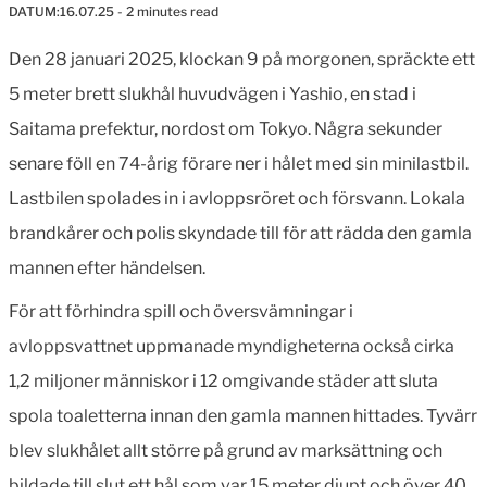
DATUM:
16.07.25
- 2 minutes read
Den 28 januari 2025, klockan 9 på morgonen, spräckte ett
5 meter brett slukhål huvudvägen i Yashio, en stad i
Saitama prefektur, nordost om Tokyo. Några sekunder
senare föll en 74-årig förare ner i hålet med sin minilastbil.
Lastbilen spolades in i avloppsröret och försvann. Lokala
brandkårer och polis skyndade till för att rädda den gamla
mannen efter händelsen.
För att förhindra spill och översvämningar i
avloppsvattnet uppmanade myndigheterna också cirka
1,2 miljoner människor i 12 omgivande städer att sluta
spola toaletterna innan den gamla mannen hittades. Tyvärr
blev slukhålet allt större på grund av marksättning och
bildade till slut ett hål som var 15 meter djupt och över 40