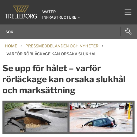
WATER
INFRASTRUCTURE
›
›
HOME
PRESSMEDDELANDEN OCH NYHETER
VARFÖR RÖRLÄCKAGE KAN ORSAKA SLUKHÅL
Se upp för hålet – varför
rörläckage kan orsaka slukhål
och marksättning