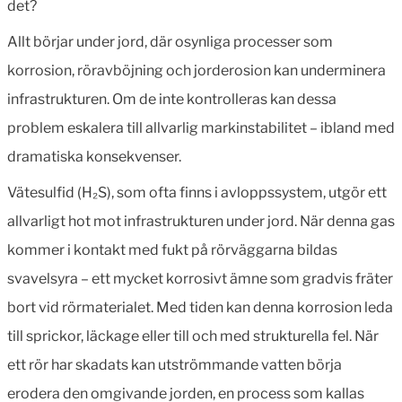
det?
Allt börjar under jord, där osynliga processer som
korrosion, röravböjning och jorderosion kan underminera
infrastrukturen. Om de inte kontrolleras kan dessa
problem eskalera till allvarlig markinstabilitet – ibland med
dramatiska konsekvenser.
Vätesulfid (H
₂
S), som ofta finns i avloppssystem, utgör ett
allvarligt hot mot infrastrukturen under jord. När denna gas
kommer i kontakt med fukt på rörväggarna bildas
svavelsyra – ett mycket korrosivt ämne som gradvis fräter
bort vid rörmaterialet. Med tiden kan denna korrosion leda
till sprickor, läckage eller till och med strukturella fel. När
ett rör har skadats kan utströmmande vatten börja
erodera den omgivande jorden, en process som kallas