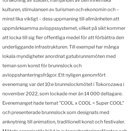
försköning av staden, främjandet av den inhemska
kulturen, stimulansen av turismen och ekonomin och –
minst lika viktigt – dess uppmaning till allmänheten att
uppmärksamma avloppssystemet, vilket på sikt kommer
att locka till sig fler offentliga medel för att förbättra den
underliggande infrastrukturen. Till exempel har många
lokala myndigheter anordnat gatubrunnsmöten med
teman som konst för brunnslock och
avloppshanteringsfrågor. Ett nyligen genomfört
evenemang var det 10:e brunnslockmötet i Tokorozawa i
november 2022, som lockade mer än 14 000 deltagare.
Evenemanget hade temat ”COOL x COOL = Super COOL”
och presenterade brunnslock som designats med
anknytning till animation, traditionell konst och festivaler.