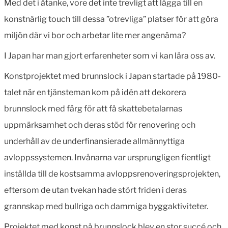
Med det i åtanke, vore det inte trevligt att lägga till en
konstnärlig touch till dessa ”otrevliga” platser för att göra
miljön där vi bor och arbetar lite mer angenäma?
I Japan har man gjort erfarenheter som vi kan lära oss av.
Konstprojektet med brunnslock i Japan startade på 1980-
talet när en tjänsteman kom på idén att dekorera
brunnslock med färg för att få skattebetalarnas
uppmärksamhet och deras stöd för renovering och
underhåll av de underfinansierade allmännyttiga
avloppssystemen. Invånarna var ursprungligen fientligt
inställda till de kostsamma avloppsrenoveringsprojekten,
eftersom de utan tvekan hade stört friden i deras
grannskap med bullriga och dammiga byggaktiviteter.
Projektet med konst på brunnslock blev en stor succé och