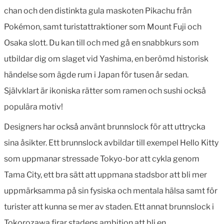
chan och den distinkta gula maskoten Pikachu från
Pokémon, samt turistattraktioner som Mount Fuji och
Osaka slott. Du kan till och med gå en snabbkurs som
utbildar dig om slaget vid Yashima, en berömd historisk
händelse som ägde rum i Japan för tusen år sedan.
Självklart är ikoniska rätter som ramen och sushi också
populära motiv!
Designers har också använt brunnslock för att uttrycka
sina åsikter. Ett brunnslock avbildar till exempel Hello Kitty
som uppmanar stressade Tokyo-bor att cykla genom
Tama City, ett bra sätt att uppmana stadsbor att bli mer
uppmärksamma på sin fysiska och mentala hälsa samt för
turister att kunna se mer av staden. Ett annat brunnslock i
Tokorozawa firar stadens ambition att bli en