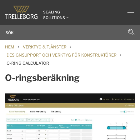
SEALING
SOLUTIONS
›
›
HEM
VERKTYG & TJÄNSTER
›
DESIGNSUPPORT OCH VERKTYG FÖR KONSTRUKTÖRER
O-RING CALCULATOR
O-ringsberäkning