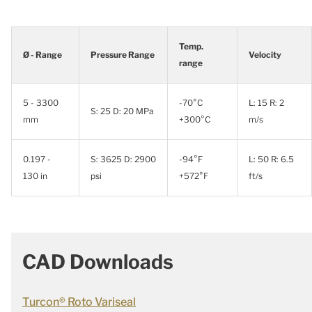
Temp.
Ø - Range
Pressure Range
Velocity
range
5 - 3300
-70°C
L: 15 R: 2
S: 25 D: 20 MPa
mm
+300°C
m/s
0.197 -
S: 3625 D: 2900
-94°F
L: 50 R: 6.5
130 in
psi
+572°F
ft/s
CAD Downloads
Turcon® Roto Variseal