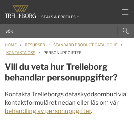
SEALS & PROFILES
›
›
›
HOME
RESURSER
STANDARD PRODUCT CATALOGUE
›
KONTAKTA OSS
PERSONUPPGIFTER
Vill du veta hur Trelleborg
behandlar personuppgifter?
Kontakta Trelleborgs dataskyddsombud via
kontaktformuläret nedan eller läs om vår
behandling av personuppgifter
.