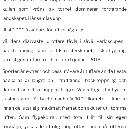
kullen som kröns av tornet dominerar fort­farande
landskapet. Här samlas upp
till 40 000 åskådare för att se några av
världens djärvaste idrottare tävla i såväl världscupen i
backhoppning som världs­mästerskapet i skidflygning,
senast genomförda i Oberstdorf i januari 2018.
Sporten är extrem och dess utövare är tuffare än de flesta,
backarna är längre än i traditionell backhoppning och
därmed är också hoppen längre. Våghalsiga skid­flygare
kastar sig nerför backen och når 100 kilometer i timmen
innan de lutar sig maximalt framåt och skjuter ut i tomma
luften. Som flygekorrar, med total tillit till sin egen
förmåga, lyckas de, otroligt nog, oftast landa på fötterna,