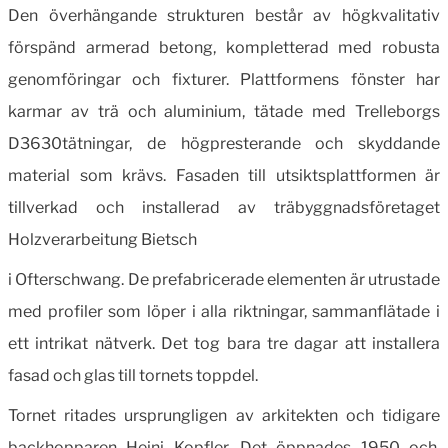
Den överhängande strukturen består av hög­kvalitativ
förspänd armerad betong, kompletterad med robusta
genomföringar och fixturer. Platt­formens fönster har
karmar av trä och aluminium, tätade med Trelleborgs
D3630­tätningar, de högpres­terande och skyddande
material som krävs. Fasaden till utsiktsplattformen är
tillverkad och installerad av träbyggnadsföretaget
Holzverarbeitung Bietsch
i Ofterschwang. De prefabricerade elementen är utrustade
med profiler som löper i alla riktningar, sammanflätade i
ett intrikat nätverk. Det tog bara tre dagar att installera
fasad och glas till tornets toppdel.
Tornet ritades ursprungligen av arki­tekten och tidigare
backhopparen Heini Kopfler. Det öppnades 1950 och