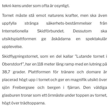
tekni-kens under som ofta är osynligt.
Tornet måste stå emot naturens krafter, men ska även
uppfylla stränga säkerhets-bestämmelser från
Internationella Skidförbundet. Dessutom ska
utsiktsplattformen ge åskådarna en spektakulär
upplevelse.
Skidflygningstornet, som en del kallar ”Lutande tornet i
Oberstdorf”, har en 118 meter lång ramp med en lutning på
38,7 grader. Plattformen för trä­nare och domare är
placerad högt upp i tornet och ger en magnifik utsikt över
sjön Freibergsee och bergen i fjärran. Den väldiga
glasburen tronar som ett örn­näste under toppen av tornet,
högt över trädtopparna.