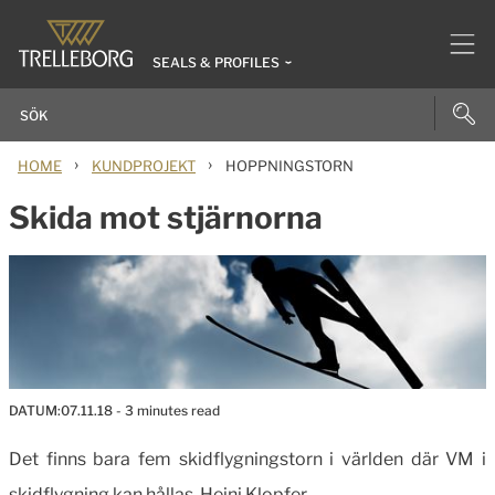
SEALS & PROFILES
›
›
HOME
KUNDPROJEKT
HOPPNINGSTORN
Skida mot stjärnorna
DATUM:
07.11.18
- 3 minutes read
Det finns bara fem skidflygningstorn i världen där VM i
skidflygning kan hållas. Heini Klopfer-