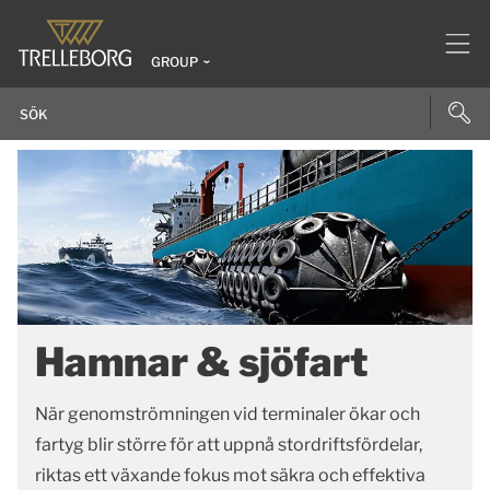
GROUP
Hamnar & sjöfart
När genomströmningen vid terminaler ökar och
fartyg blir större för att uppnå stordriftsfördelar,
riktas ett växande fokus mot säkra och effektiva