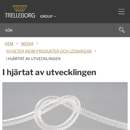
GROUP
›
›
HEM
MEDIA
›
NYHETER INOM PRODUKTER OCH LÖSNINGAR
I HJÄRTAT AV UTVECKLINGEN
I hjärtat av utvecklingen