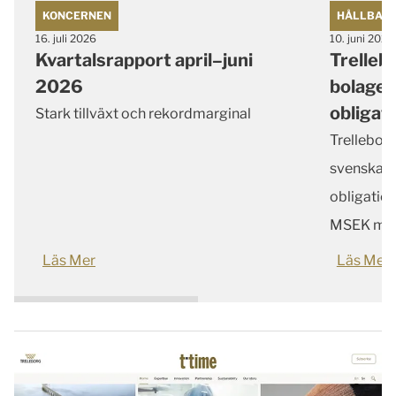
KONCERNEN
HÅLLBAR
16. juli 2026
10. juni 2026
Kvartalsrapport april–juni
Trelleb
2026
bolaget
obligat
Stark tillväxt och rekordmarginal
Trelleborg
svenska b
obligation
MSEK med 
Läs Mer
Läs Mer