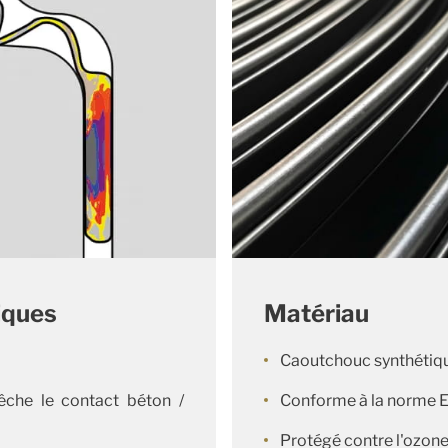
iques
Matériau
Caoutchouc synthétiq
êche le contact béton /
Conforme à la norme 
Protégé contre l'ozon