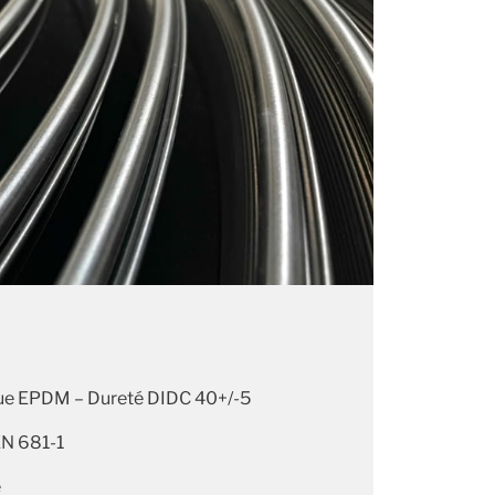
ue EPDM – Dureté DIDC 40+/-5
EN 681-1
e