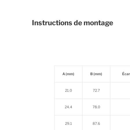
Instructions de montage
A (mm)
B (mm)
Écar
21.0
72.7
24.4
78.0
29.1
87.6