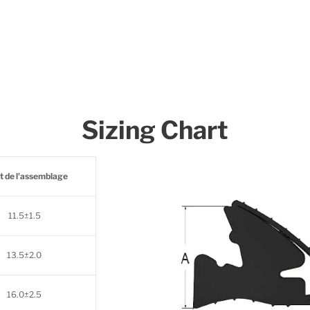
Sizing Chart
t de l'assemblage
11.5±1.5
13.5±2.0
16.0±2.5