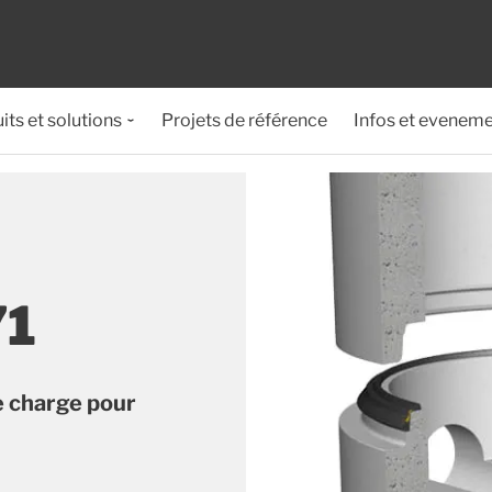
its et solutions
Projets de référence
Infos et evenem
71
de charge pour