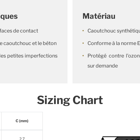
iques
Matériau
urfaces de contact
Caoutchouc synthétiq
e le caoutchouc et le béton
Conforme à la norme 
es petites imperfections
Protégé contre l'ozone
sur demande
Sizing Chart
C (mm)
2.7