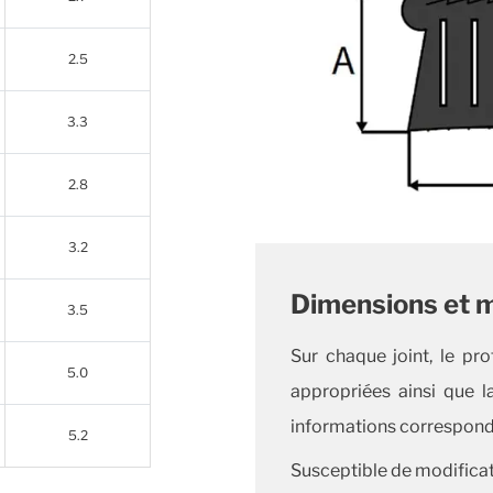
2.5
3.3
2.8
3.2
Dimensions et 
3.5
Sur chaque joint, le pro
5.0
appropriées ainsi que l
informations corresponda
5.2
Susceptible de modificat