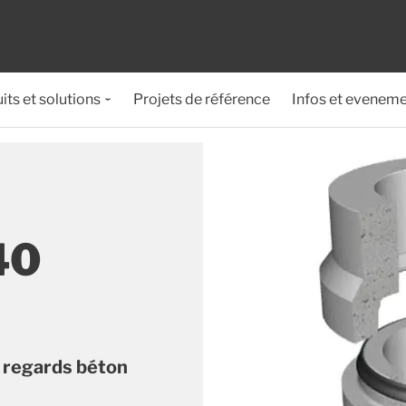
its et solutions
Projets de référence
Infos et evenem
40
t regards béton