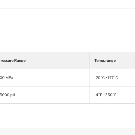
ressure Range
Temp. range
100 MPa
-20°C +177°C
5000 psi
-4°F +350°F