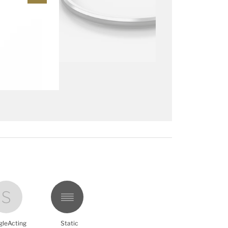
gleActing
Static