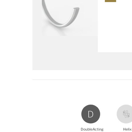
DoubleActing
Helix