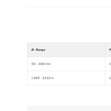
Ø - Range
P
50 – 600 mm
1.969 - 23.62 in
1