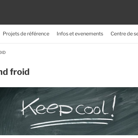
Projets de référence
Infos et evenements
Centre de s
OID
d froid