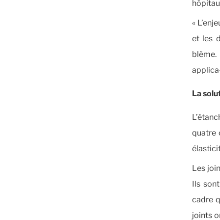
hôpitaux
« L’enj
et les 
blème. 
applica
La solu
L’étanc
quatre 
élastici
Les joi
Ils son
cadre q
joints o