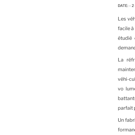
DATE:
- 2
Les véh
facile 
étudié 
demande
La réfr
mainte
véhi-cu
vo lume
battant
parfait 
Un fabr
formanc