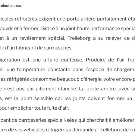
 minutes read
icules réfrigérés exigent une porte arrière parfaitement ét
à ouvrir et à fermer. Grâce à un joint haute performance spéc
et à un revêtement spécial, Trelleborg a su relever ce d
 d’un fabricant de carrosseries.
igération est une affaire coûteuse. Produire de l’air fr
nir une température constante dans l’espace de chargem
les réfrigérés consomme beaucoup d’énergie, voire encore pl
 n’est pas parfaitement étanche. La porte arrière, avec 
s, est le point sensible car les joints doivent for-mer un
pour empêcher toute fuite d’air.
icant de carrosseries spéciali-sées qui cherchait à améliorer 
es de ses véhicules réfrigérés a demandé à Trelleborg de c