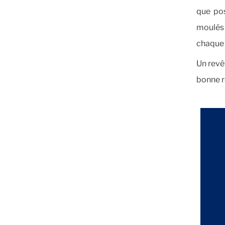
que pos
moulés
chaque j
Un revê
bonne r