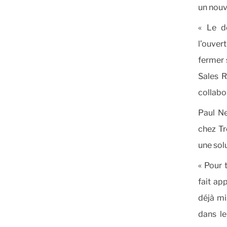
un nouv
« Le dé
l’ouver
fermer 
Sales R
collabor
Paul Ne
chez Tr
une sol
« Pour 
fait ap
déjà mi
dans le