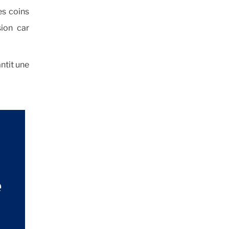
es coins
ion car
ntit une
e