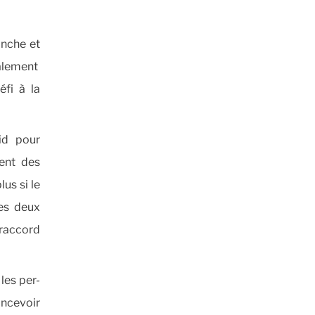
anche et
ialement
éfi à la
oid pour
ent des
us si le
ses deux
 raccord
les per-
oncevoir