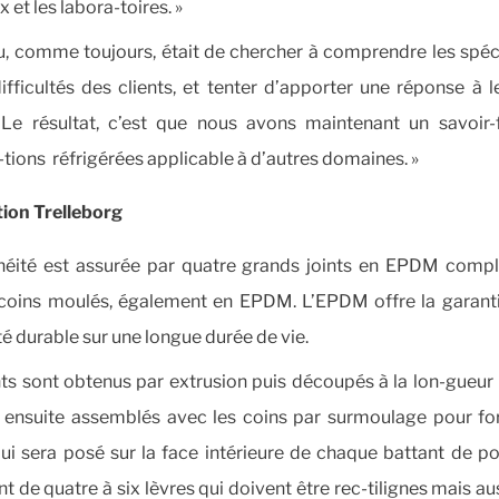
 et les labora-toires. »
eu, comme toujours, était de chercher à comprendre les spéci
difficultés des clients, et tenter d’apporter une réponse à l
Le résultat, c’est que nous avons maintenant un savoir-
-tions réfrigérées applicable à d’autres domaines. »
tion Trelleborg
héité est assurée par quatre grands joints en EPDM comp
coins moulés, également en EPDM. L’EPDM offre la garant
té durable sur une longue durée de vie.
nts sont obtenus par extrusion puis découpés à la lon-gueur 
t ensuite assemblés avec les coins par surmoulage pour f
ui sera posé sur la face intérieure de chaque battant de po
nt de quatre à six lèvres qui doivent être rec-tilignes mais au