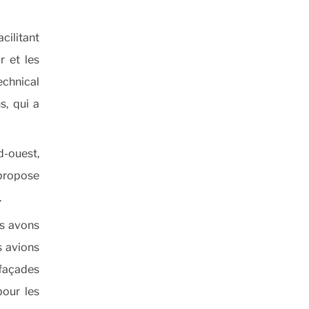
cilitant
r et les
echnical
s, qui a
d-ouest,
 propose
.
us avons
s avions
 façades
pour les