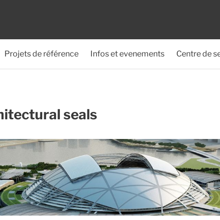
Projets de référence
Infos et evenements
Centre de s
itectural seals