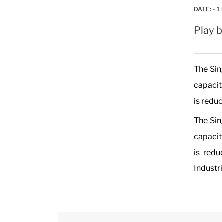
DATE:
- 1
Play b
The Sin
capacity
is redu
The Sin
capacity
is redu
Industri