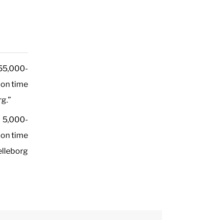
 55,000-
tion time
rg.”
a 5,000-
tion time
elleborg