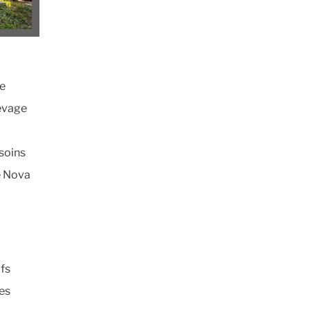
de
levage
esoins
e Nova
fs
les