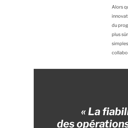
Alors q
innovat
du prog
plus sû
simples
collabor
« La fiabi
des opérations