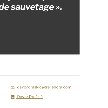
 de sauvetage ».
davor.draskic@trelleborg.com
Davor Draškić