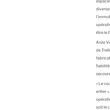
espaces
diverse
l’immobi
opérati
être le 
Anže Vi
de Trel
fabrica
fiabili
secours
« Le co
entier »
opérati
soit le