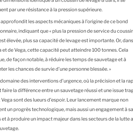
e dimensions identique à un coussin de levage 8 bars, il se
uent par une résistance à la pression supérieure.
c approfondit les aspects mécaniques à l’origine de ce bond
ionnaire, indiquant que « plus la pression de service du coussi
est élevée, plus sa capacité de levage est importante. Or, dans
 et de Vega, cette capacité peut atteindre 100 tonnes. Cela
ue, de façon notable, à réduire les temps de sauvetage et à
er les chances de survie d’une personne blessée. »
 domaine des interventions d’urgence, où la précision et la rap
 faire la différence entre un sauvetage réussi et une issue tra
 Vega sont des lueurs d’espoir. Leur lancement marque non
nt un progrès technologique, mais aussi un engagement à s
 et à produire un impact majeur dans les secteurs de la lutte 
auvetage.