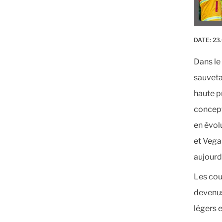
DATE:
23.
Dans le
sauveta
haute p
concept
en évol
et Vega
aujourd
Les cou
devenus
légers 