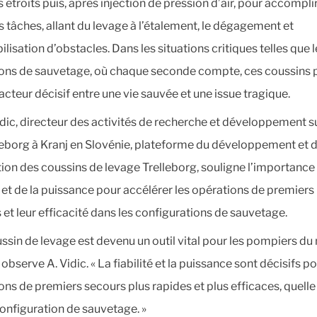
 étroits puis, après injection de pression d’air, pour accompli
s tâches, allant du levage à l’étalement, le dégagement et
lisation d’obstacles. Dans les situations critiques telles que l
ons de sauvetage, où chaque seconde compte, ces coussins 
facteur décisif entre une vie sauvée et une issue tragique.
dic, directeur des activités de recherche et développement sur
leborg à Kranj en Slovénie, plateforme du développement et d
tion des coussins de levage Trelleborg, souligne l’importance 
té et de la puissance pour accélérer les opérations de premiers
 et leur efficacité dans les configurations de sauvetage.
ussin de levage est devenu un outil vital pour les pompiers d
, observe A. Vidic. « La fiabilité et la puissance sont décisifs p
ons de premiers secours plus rapides et plus efficaces, quelle
 configuration de sauvetage. »