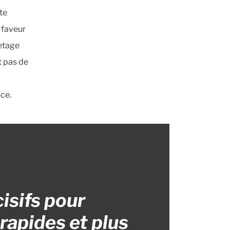
te
 faveur
vetage
t pas de
nce.
cisifs pour
rapides et plus