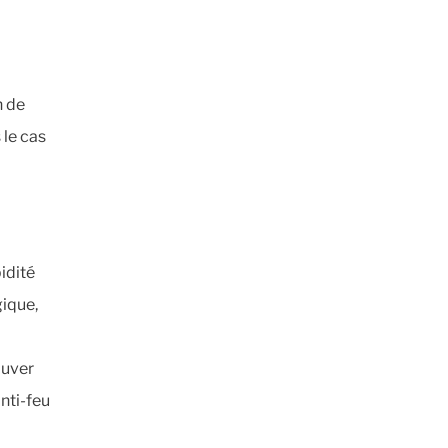
n de
 le cas
idité
gique,
auver
anti-feu