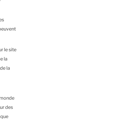
r
es
peuvent
 le site
e la
de la
u monde
our des
 que