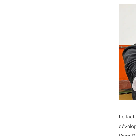
Le facte
dévelop