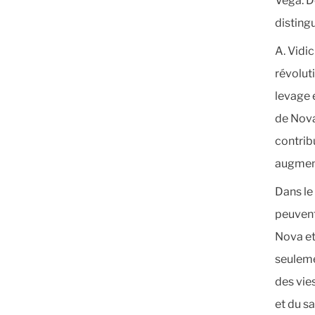
Vega. D
disting
A. Vidi
révolut
levage 
de Nova
contrib
augment
Dans le
peuvent
Nova et
seuleme
des vies
et du s