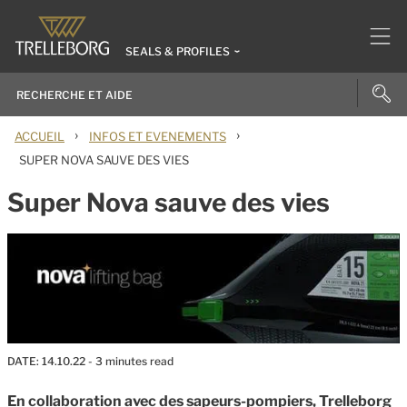
SEALS & PROFILES
›
›
ACCUEIL
INFOS ET EVENEMENTS
SUPER NOVA SAUVE DES VIES
Super Nova sauve des vies
DATE:
14.10.22
- 3 minutes read
En collaboration avec des sapeurs-pompiers, Trelleborg