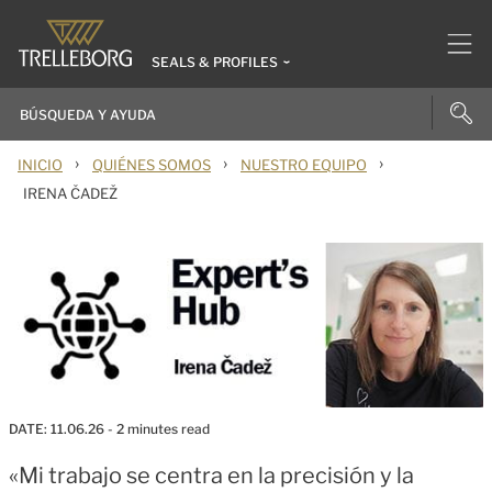
SEALS & PROFILES
›
›
›
INICIO
QUIÉNES SOMOS
NUESTRO EQUIPO
IRENA ČADEŽ
K
r
a
DATE:
11.06.26
- 2 minutes read
n
«Mi trabajo se centra en la precisión y la
j