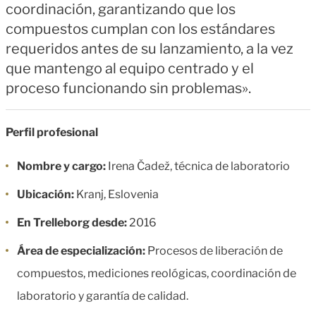
coordinación, garantizando que los
,
compuestos cumplan con los estándares
E
requeridos antes de su lanzamiento, a la vez
s
que mantengo al equipo centrado y el
l
proceso funcionando sin problemas».
o
v
Perfil profesional
e
Nombre y cargo:
Irena Čadež, técnica de laboratorio
n
Ubicación:
Kranj, Eslovenia
i
a
En Trelleborg desde:
2016
Área de especialización:
Procesos de liberación de
compuestos, mediciones reológicas, coordinación de
laboratorio y garantía de calidad.