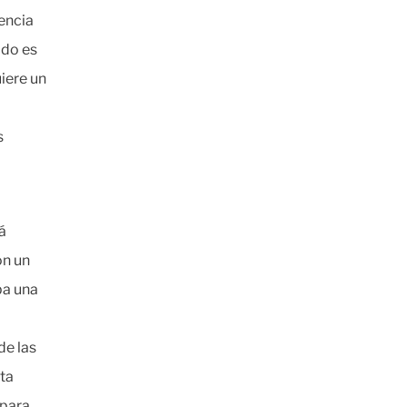
encia
ado es
iere un
s
á
on un
pa una
de las
ta
 para