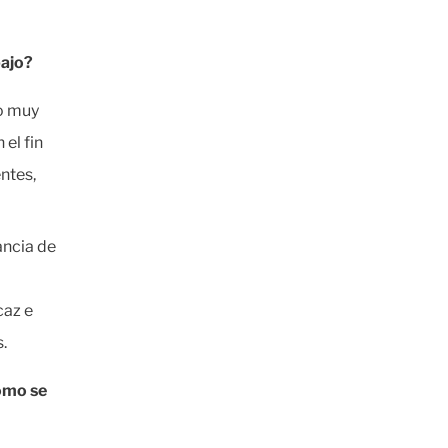
bajo?
no muy
el fin
ntes,
ancia de
caz e
.
cómo se