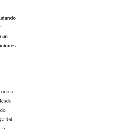
ayudando
y
n un
uciones
trónica
 desde
ado
go del
org