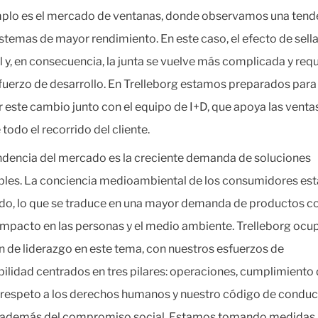
plo es el mercado
de ventanas, donde observamos una tend
istemas de mayor rendimiento. En este caso, el efecto de sell
l y, en consecuencia, la junta se vuelve más complicada y requ
fuerzo de desarrollo. En Trelleborg estamos preparados para
r este cambio junto con el equipo de I+D, que apoya las venta
todo el recorrido del cliente.
ndencia del mercado es la creciente demanda de soluciones
bles. La conciencia medioambiental de los consumidores est
do, lo que se traduce en una mayor demanda de productos c
mpacto en las personas y el medio ambiente. Trelleborg ocu
n de liderazgo en este tema, con nuestros esfuerzos de
bilidad centrados en tres pilares: operaciones, cumplimiento 
l respeto a los derechos humanos y nuestro código de conduc
o además del compromiso social. Estamos tomando medidas