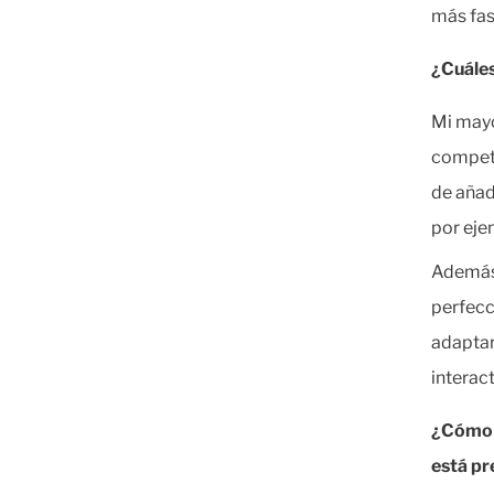
más fas
¿Cuáles
Mi mayo
competi
de añad
por eje
Además 
perfecc
adaptar
interac
¿Cómo c
está pr