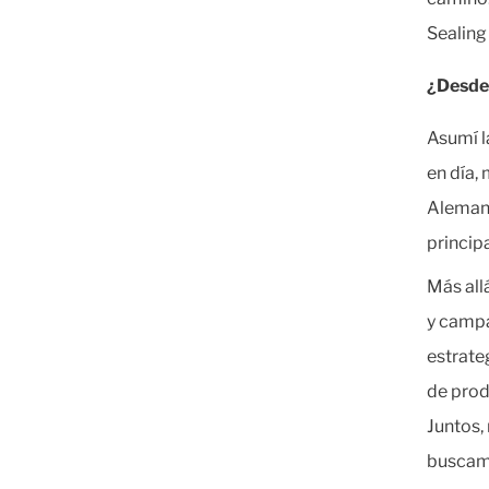
Sealing 
¿Desde 
Asumí l
en día,
Alemani
princip
Más all
y campa
estrate
de prod
Juntos,
buscamo