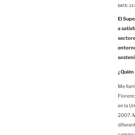
DATE:
13
El Supe
a satis
sectore
entorno
sosteni
¿Quién 
Me llam
Florenci
en la U
2007. M
diferen
camino.