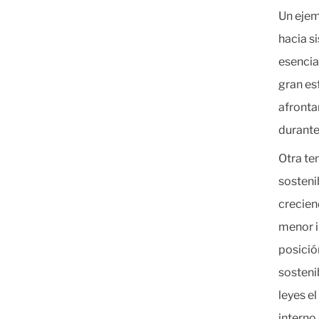
Un ejem
hacia s
esencia
gran es
afronta
durante 
Otra te
sosteni
crecien
menor i
posició
sosteni
leyes e
intern