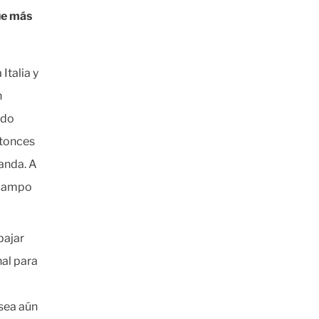
ue más
Italia y
n
ndo
ntonces
landa. A
n campo
bajar
al para
 sea aún