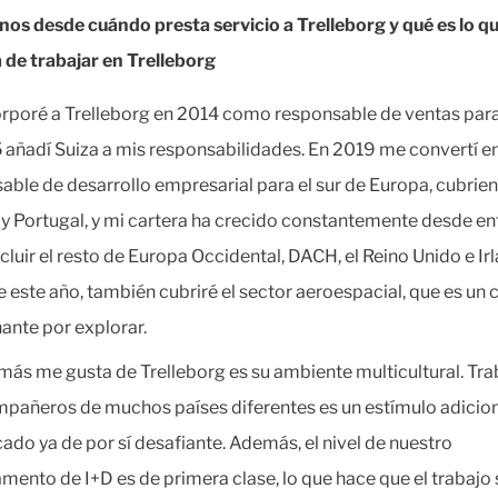
os desde cuándo presta servicio a Trelleborg y qué es lo q
a de trabajar en Trelleborg
rporé a Trelleborg en 2014 como responsable de ventas para 
 añadí Suiza a mis responsabilidades. En 2019 me convertí e
able de desarrollo empresarial para el sur de Europa, cubrie
y Portugal, y mi cartera ha crecido constantemente desde e
ncluir el resto de Europa Occidental, DACH, el Reino Unido e Ir
de este año, también cubriré el sector aeroespacial, que es u
ante por explorar.
más me gusta de Trelleborg es su ambiente multicultural. Tra
pañeros de muchos países diferentes es un estímulo adicion
ado ya de por sí desafiante. Además, el nivel de nuestro
mento de I+D es de primera clase, lo que hace que el trabajo