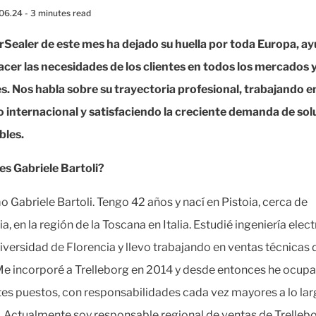
.06.24
- 3 minutes read
rSealer de este mes ha dejado su huella por toda Europa, 
facer las necesidades de los clientes en todos los mercados 
s. Nos habla sobre su trayectoria profesional, trabajando e
 internacional y satisfaciendo la creciente demanda de sol
bles.
es Gabriele Bartoli?
o Gabriele Bartoli. Tengo 42 años y nací en Pistoia, cerca de
a, en la región de la Toscana en Italia. Estudié ingeniería elec
niversidad de Florencia y llevo trabajando en ventas técnicas
e incorporé a Trelleborg en 2014 y desde entonces he ocup
tes puestos, con responsabilidades cada vez mayores a lo lar
 Actualmente soy responsable regional de ventas de Trelleb