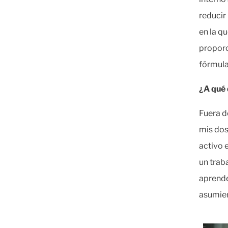
reducir
en la q
proporc
fórmula
¿A qué 
Fuera d
mis dos
activo 
un trab
aprende
asumien