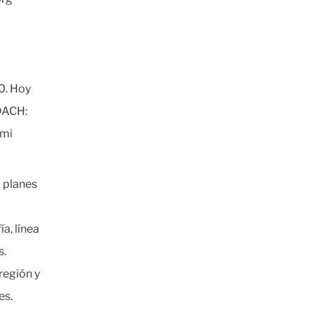
0. Hoy
 DACH:
 mi
o planes
a, línea
s.
región y
es.