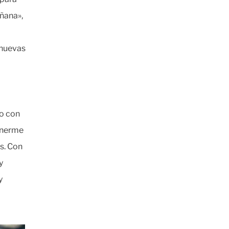
añana»,
 nuevas
po con
tenerme
es. Con
y
y