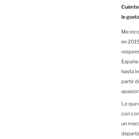
Cuénten
le gust
Me inco
en 2015
respons
España 
hasta i
partir 
apasion
Lo que 
con com
un merc
departa