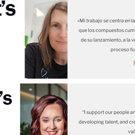
«Mi trabajo se centra en l
que los compuestos cump
de su lanzamiento, a la 
proceso fu
“I support our people a
developing talent, and c
val