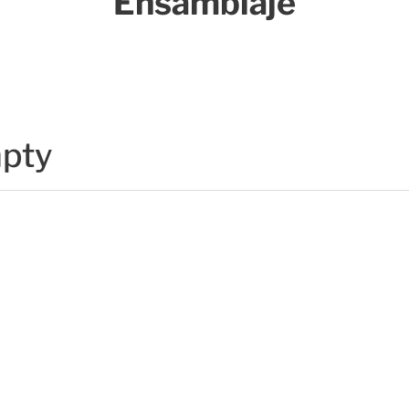
Ensamblaje
mpty