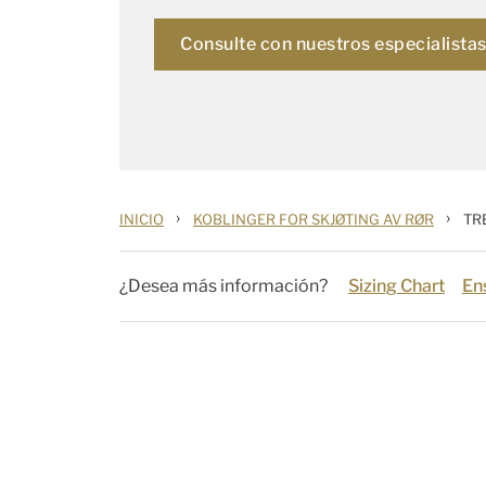
Consulte con nuestros especialista
›
›
INICIO
KOBLINGER FOR SKJØTING AV RØR
TR
¿Desea más información?
Sizing Chart
En