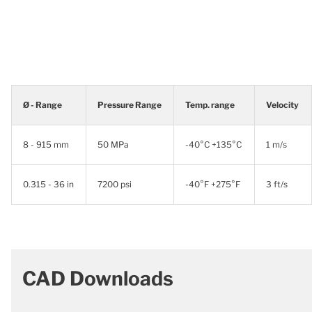
Ø - Range
Pressure Range
Temp. range
Velocity
8 - 915 mm
50 MPa
-40°C +135°C
1 m/s
0.315 - 36 in
7200 psi
-40°F +275°F
3 ft/s
CAD Downloads