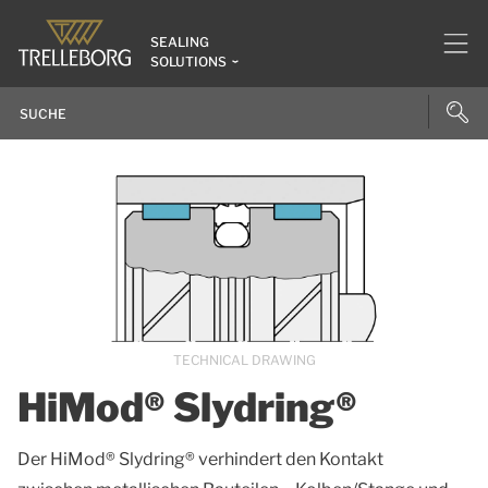
SEALING
SOLUTIONS
TECHNICAL DRAWING
HiMod® Slydring®
Der HiMod® Slydring® verhindert den Kontakt