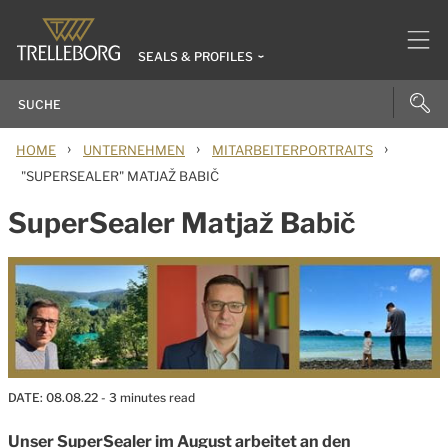
SEALS & PROFILES
›
›
›
HOME
UNTERNEHMEN
MITARBEITERPORTRAITS
"SUPERSEALER" MATJAŽ BABIČ
SuperSealer Matjaž Babič
DATE:
08.08.22
- 3 minutes read
Unser SuperSealer im August arbeitet an den