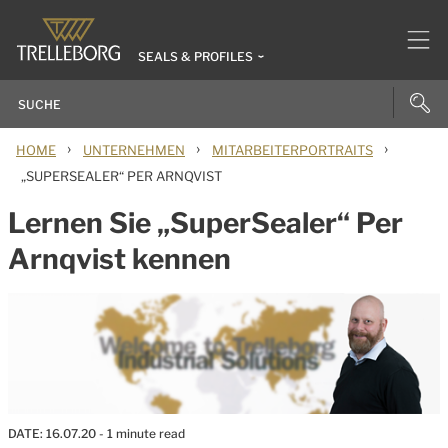
SEALS & PROFILES
›
›
›
HOME
UNTERNEHMEN
MITARBEITERPORTRAITS
„SUPERSEALER“ PER ARNQVIST
Lernen Sie „SuperSealer“ Per
Arnqvist kennen
DATE:
16.07.20
- 1 minute read