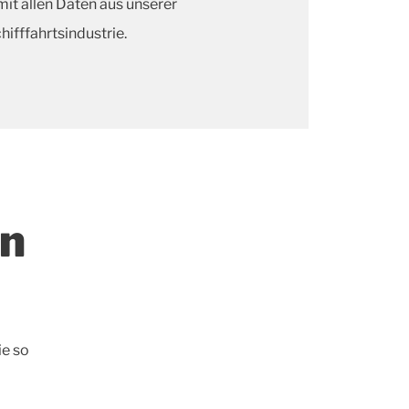
mit allen Daten aus unserer
hifffahrtsindustrie.
en
ie so