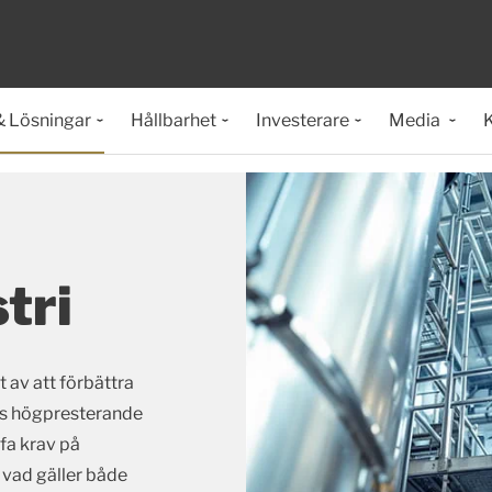
& Lösningar
Hållbarhet
Investerare
Media
K
tri
 av att förbättra
gs högpresterande
ffa krav på
 vad gäller både