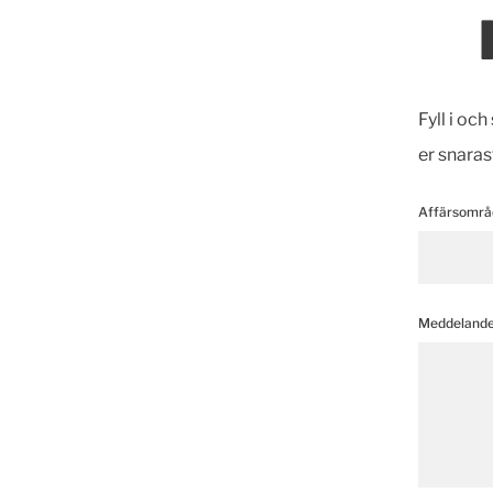
Fyll i oc
er snaras
Affärsområ
Meddeland