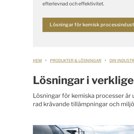
efterlevnad och effektivitet.
Lösningar för kemisk processindust
›
›
HEM
PRODUKTER & LÖSNINGAR
DIN INDUSTR
Lösningar i verklig
Lösningar för kemiska processer är u
rad krävande tillämpningar och milj