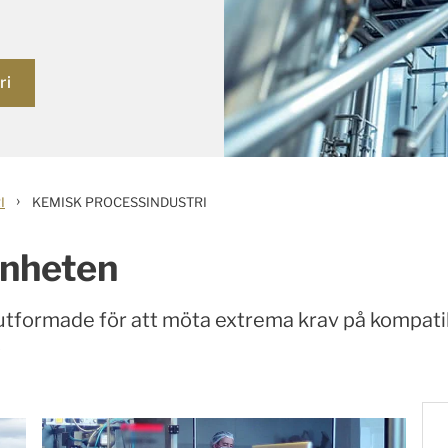
ri
›
I
KEMISK PROCESSINDUSTRI
enheten
tformade för att möta extrema krav på kompatibil
ö