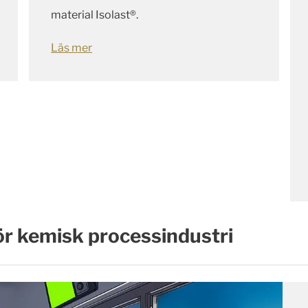
material Isolast®.
Läs mer
ör kemisk processindustri