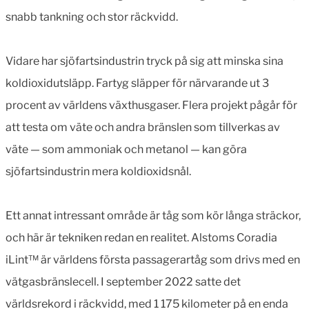
snabb tankning och stor räckvidd.
Vidare har sjöfartsindustrin tryck på sig att minska sina
koldioxidutsläpp. Fartyg släpper för närvarande ut 3
procent av världens växthusgaser. Flera projekt pågår för
att testa om väte och andra bränslen som tillverkas av
väte — som ammoniak och metanol — kan göra
sjöfartsindustrin mera koldioxidsnål.
Ett annat intressant område är tåg som kör långa sträckor,
och här är tekniken redan en realitet. Alstoms Coradia
iLint™ är världens första passagerartåg som drivs med en
vätgasbränslecell. I september 2022 satte det
världsrekord i räckvidd, med 1 175 kilometer på en enda