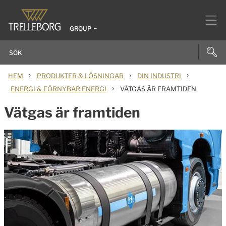
GROUP
›
›
›
HEM
PRODUKTER & LÖSNINGAR
DIN INDUSTRI
›
ENERGI & FÖRNYBAR ENERGI
VÄTGAS ÄR FRAMTIDEN
Vätgas är framtiden