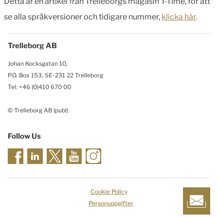
Detta är en artikel från Trelleborgs magasin T-Time, för att
se alla språkversioner och tidigare nummer,
klicka här
.
Trelleborg AB
Johan Kocksgatan 10,
P.O. Box 153, SE-231 22 Trelleborg
Tel: +46 (0)410 670 00
© Trelleborg AB (publ)
Follow Us
Cookie Policy
Personuppgifter