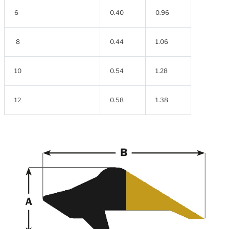
6
0.40
0.96
8
0.44
1.06
10
0.54
1.28
12
0.58
1.38