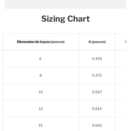
Sizing Chart
Dimension du tuyau
(pouces)
A (pouces)
B (
6
0.425
0
8
0.472
1
10
0.567
1
12
0.614
1
15
0.616
1