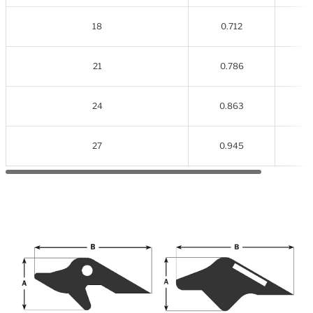
18
0.712
1
21
0.786
24
0.863
1
27
0.945
2