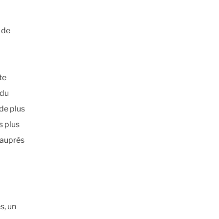
 de
te
 du
 de plus
s plus
 auprès
s, un