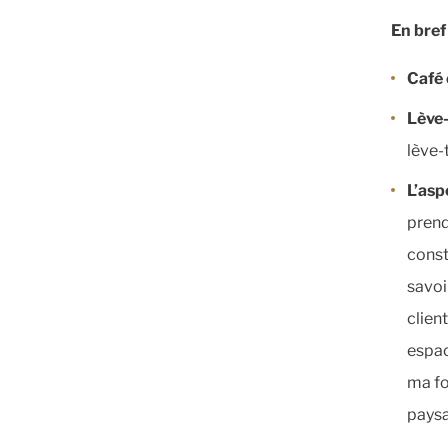
En bref
Café 
Lève-
lève-
L’asp
prend
const
savoi
clien
espac
ma fo
paysa