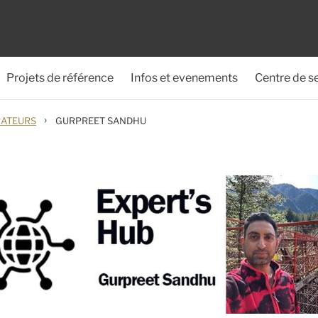
Projets de référence
Infos et evenements
Centre de s
›
ATEURS
GURPREET SANDHU