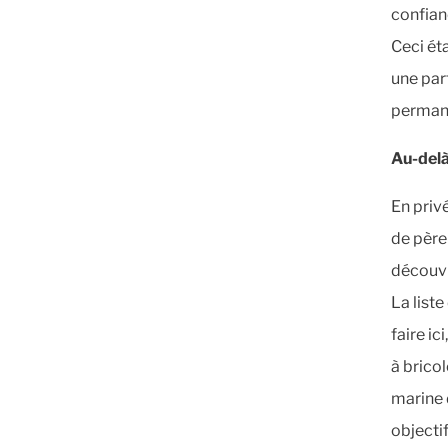
confianc
Ceci ét
une par
permane
Au-delà
En priv
de père
découvri
La liste
faire ic
à bricol
marine 
objectif