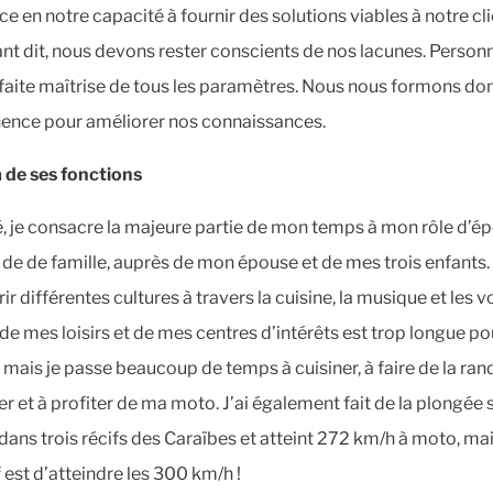
e en notre capacité à fournir des solutions viables à notre cli
ant dit, nous devons rester conscients de nos lacunes. Person
faite maîtrise de tous les paramètres. Nous nous formons do
nce pour améliorer nos connaissances.
 de ses fonctions
é, je consacre la majeure partie de mon temps à mon rôle d’é
 de de famille, auprès de mon épouse et de mes trois enfants.
r différentes cultures à travers la cuisine, la musique et les 
 de mes loisirs et de mes centres d’intérêts est trop longue po
i, mais je passe beaucoup de temps à cuisiner, à faire de la ra
er et à profiter de ma moto. J’ai également fait de la plongée 
dans trois récifs des Caraïbes et atteint 272 km/h à moto, m
 est d’atteindre les 300 km/h !