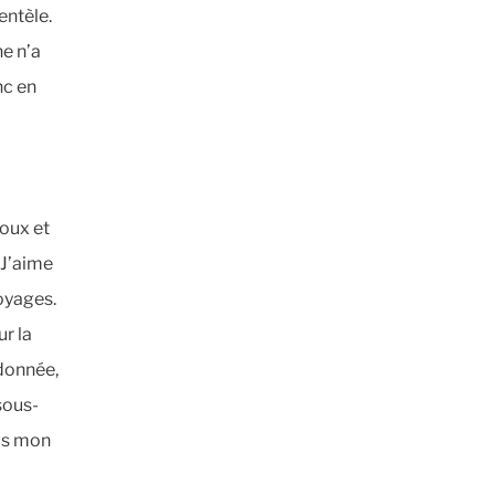
entèle.
ne n’a
nc en
poux et
 J’aime
voyages.
ur la
ndonnée,
sous-
ais mon