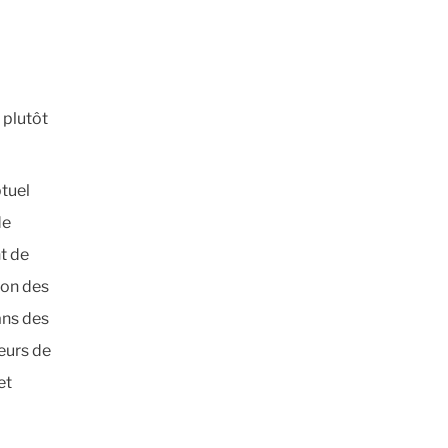
 plutôt
ptuel
de
t de
ion des
ans des
eurs de
et