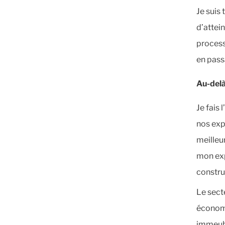
Je suis
d’attein
process
en pass
Au-delà
Je fais 
nos exp
meilleur
mon exp
construc
Le sect
économi
immeubl