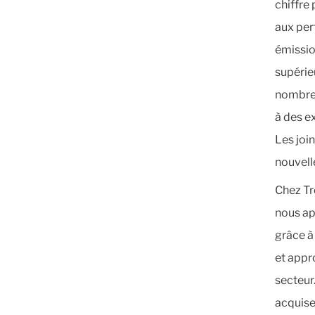
chiffre
aux per
émissio
supérie
nombreu
à des ex
Les joi
nouvell
Chez Tr
nous ap
grâce à
et appr
secteur
acquises