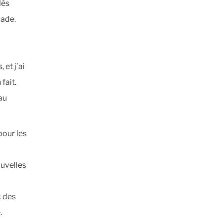
lés
çade.
 et j’ai
fait.
au
pour les
uvelles
c des
.