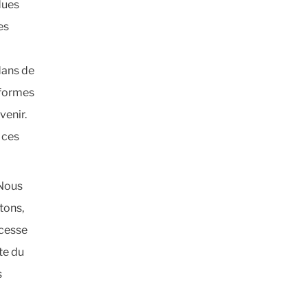
dues
es
dans de
nformes
venir.
 ces
 Nous
tons,
 cesse
te du
s