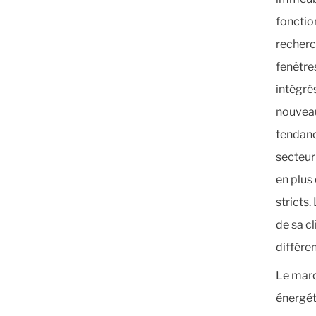
fonctio
recherc
fenêtre
intégré
nouveau
tendance
secteur
en plus 
stricts
de sa c
différe
Le marc
énergét