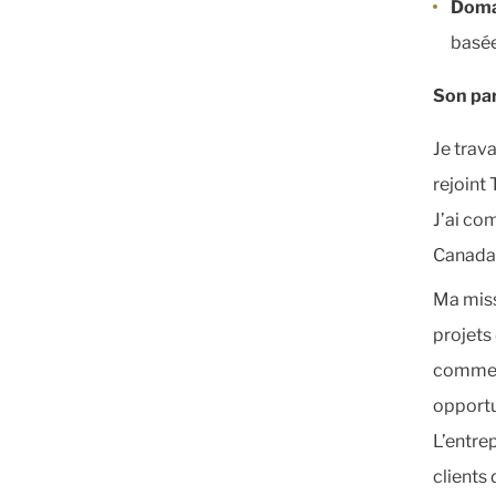
Doma
basée
Son pa
Je trava
rejoint
J’ai c
Canada
Ma miss
projets
commenc
opportu
L’entre
clients