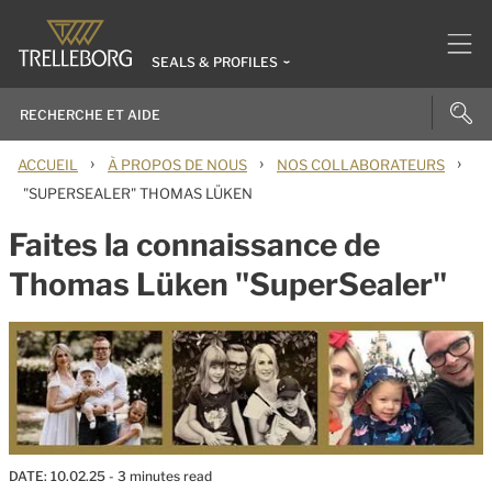
SEALS & PROFILES
›
›
›
ACCUEIL
À PROPOS DE NOUS
NOS COLLABORATEURS
"SUPERSEALER" THOMAS LÜKEN
Faites la connaissance de
Thomas Lüken "SuperSealer"
DATE:
10.02.25
- 3 minutes read