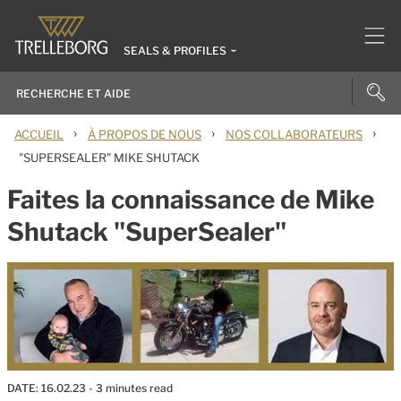
SEALS & PROFILES
›
›
›
ACCUEIL
À PROPOS DE NOUS
NOS COLLABORATEURS
"SUPERSEALER" MIKE SHUTACK
Faites la connaissance de Mike
Shutack "SuperSealer"
DATE:
16.02.23
- 3 minutes read