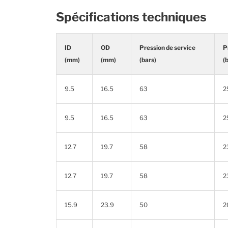
Spécifications techniques
ID
OD
Pression de service
P
(mm)
(mm)
(bars)
(
9.5
16.5
63
2
9.5
16.5
63
2
12.7
19.7
58
2
12.7
19.7
58
2
15.9
23.9
50
2