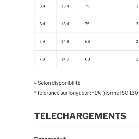
6.4
13.4
75
3
6.4
13.4
75
3
7.9
14.9
68
2
7.9
14.9
68
2
¤ Selon disponibilité.
* Tolérance sur longueur : ±1% (norme ISO 130
TELECHARGEMENTS