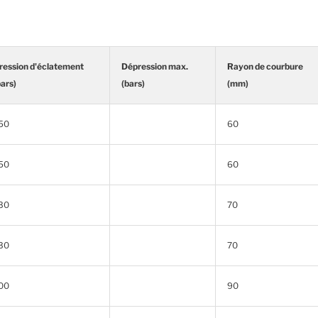
ression d'éclatement
Dépression max.
Rayon de courbure
bars)
(bars)
(mm)
50
60
50
60
30
70
30
70
00
90