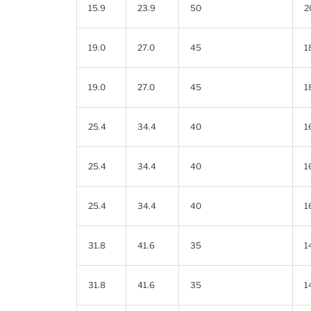
15.9
23.9
50
2
19.0
27.0
45
1
19.0
27.0
45
1
25.4
34.4
40
1
25.4
34.4
40
1
25.4
34.4
40
1
31.8
41.6
35
1
31.8
41.6
35
1