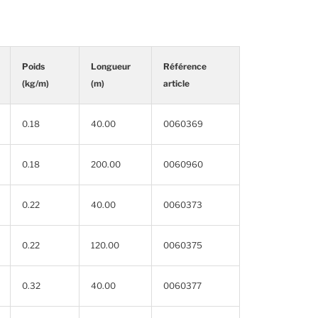
Poids
Longueur
Référence
(kg/m)
(m)
article
0.18
40.00
0060369
0.18
200.00
0060960
0.22
40.00
0060373
0.22
120.00
0060375
0.32
40.00
0060377