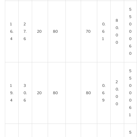
5
5
8
1
2
0.
0
0.
6.
7.
20
80
70
6
0
0
4
6
1
0
0
6
0
5
5
2
1
3
0.
0
0.
9.
0.
20
80
80
6
0
0
4
6
9
0
0
6
1
5