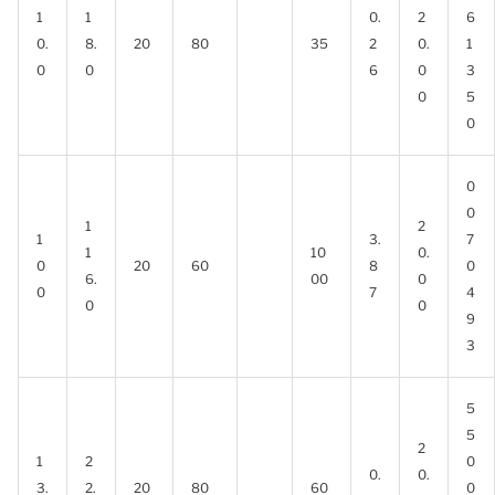
1
1
0.
2
6
0.
8.
20
80
35
2
0.
1
0
0
6
0
3
0
5
0
0
0
1
2
1
3.
7
1
10
0.
0
20
60
8
0
6.
00
0
0
7
4
0
0
9
3
5
5
2
1
2
0
0.
0.
3.
2.
20
80
60
0