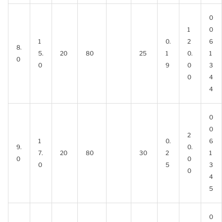
0
1
0
1
0.
2
6
8.
5.
20
80
25
1
0.
1
0
0
9
0
3
0
4
4
0
0
2
1
0.
6
9.
0.
7.
20
80
30
2
1
0
0
0
5
3
0
4
5
0