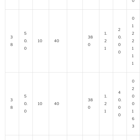
0
0
1
2
5
1.
2
3
38
0.
0.
10
40
2
2
8
0
0
0
1
1
0
1
1
0
2
4
5
1.
0
3
38
0.
0.
10
40
2
0
8
0
0
0
1
1
0
6
3