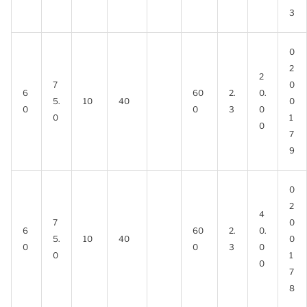
3
0
2
2
7
0
6
60
2.
0.
5.
10
40
0
0
0
3
0
0
1
0
7
9
0
2
4
7
0
6
60
2.
0.
5.
10
40
0
0
0
3
0
0
1
0
7
8