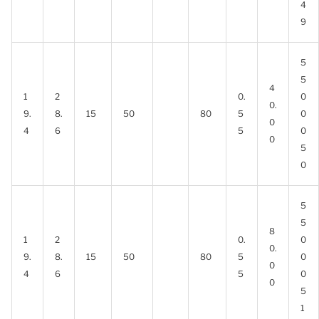
4
9
5
5
4
1
2
0.
0
0.
9.
8.
15
50
80
5
0
0
4
6
5
0
0
5
0
5
5
8
1
2
0.
0
0.
9.
8.
15
50
80
5
0
0
4
6
5
0
0
5
1