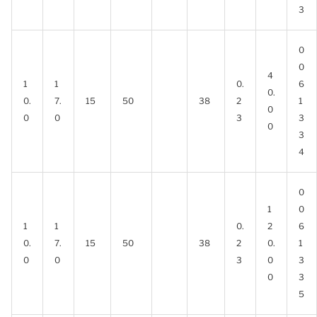
3
0
0
4
1
1
0.
6
0.
0.
7.
15
50
38
2
1
0
0
0
3
3
0
3
4
0
1
0
1
1
0.
2
6
0.
7.
15
50
38
2
0.
1
0
0
3
0
3
0
3
5