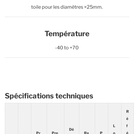
toile pour les diamètres >25mm.
Température
-40 to +70
Spécifications techniques
R
é
L
f
Dé
Pr
Pre
Ra
P
o
é