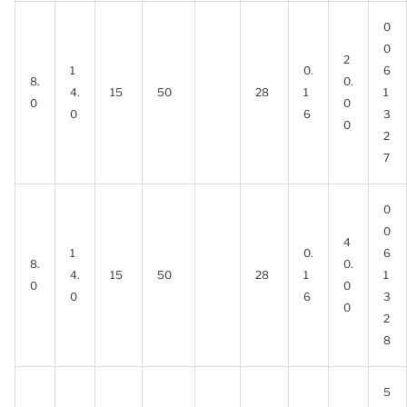
0
0
2
1
0.
6
8.
0.
4.
15
50
28
1
1
0
0
0
6
3
0
2
7
0
0
4
1
0.
6
8.
0.
4.
15
50
28
1
1
0
0
0
6
3
0
2
8
5