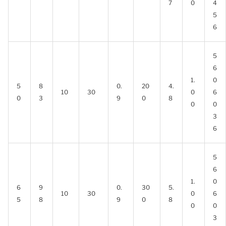
7
0
4
5
6
5
6
1.
0
5
8
0.
20
4.
10
30
0
6
0
3
9
0
8
0
0
3
6
5
6
1.
0
6
9
0.
30
5.
10
30
0
6
5
8
9
0
8
0
0
3