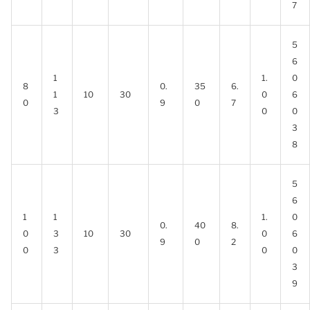
7
5
6
1
1.
0
8
0.
35
6.
1
10
30
0
6
0
9
0
7
3
0
0
3
8
5
6
1
1
1.
0
0.
40
8.
0
3
10
30
0
6
9
0
2
0
3
0
0
3
9