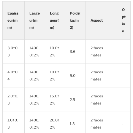
O
Epaiss
Large
Long
Poids(
pt
eur(m
ur(m
ueur(
kg/m
Aspect
io
m)
m)
m)
2)
n
3.0±0.
1400.
10.0±
2 faces
3.6
-
3
0±2%
2%
mates
4.0±0.
1400.
10.0±
2 faces
5.0
-
4
0±2%
2%
mates
2.0±0.
1400.
15.0±
2 faces
2.5
-
3
0±2%
2%
mates
1.0±0.
1400.
20.0±
2 faces
1.3
-
3
0±2%
2%
mates