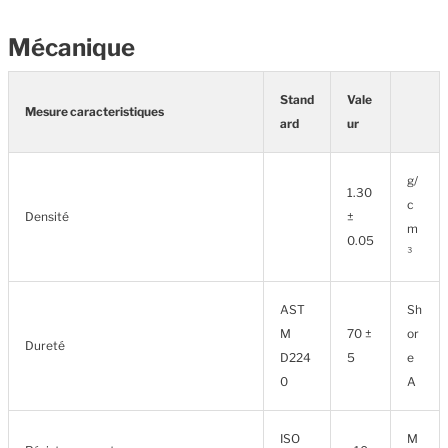
Mécanique
Stand
Vale
Mesure caracteristiques
ard
ur
g/
1.30
c
Densité
±
m
0.05
³
AST
Sh
M
70 ±
or
Dureté
D224
5
e
0
A
ISO
M