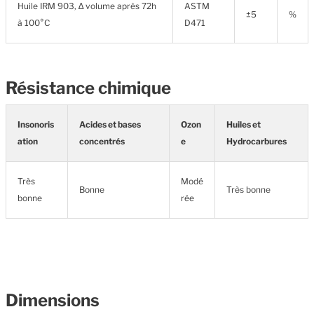
Huile IRM 903, ∆ volume après 72h
ASTM
±5
%
à 100°C
D471
Résistance chimique
Insonoris
Acides et bases
Ozon
Huiles et
ation
concentrés
e
Hydrocarbures
Très
Modé
Bonne
Très bonne
bonne
rée
Dimensions