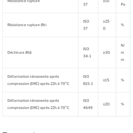
Résistance rupture
≥10
37
Pa
ISO
≥25
Résistance rupture (Rr)
%
37
0
N/
ISO
Déchirure (Rd)
≥30
m
34-1
m
Déformation rémanente après
ISO
≤15
%
compression (DRC) après 22h à 70°C
815-1
Déformation rémanente après
ISO
≤20
%
compression (DRC) après 22h à 70°C
4649