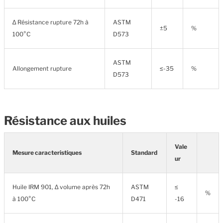
∆ Résistance rupture 72h à
ASTM
±5
%
100°C
D573
ASTM
Allongement rupture
≤-35
%
D573
Résistance aux huiles
Vale
Mesure caracteristiques
Standard
ur
Huile IRM 901, ∆ volume après 72h
ASTM
≤
%
à 100°C
D471
-16