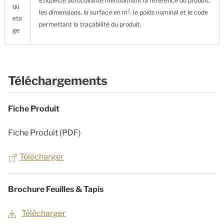
Etiquette autocollante mentionnant la référence du produit,
qu
les dimensions, la surface en m², le poids nominal et le code
eta
permettant la traçabilité du produit.
ge
Téléchargements
Fiche Produit
Fiche Produit (PDF)
Télécharger
Brochure Feuilles & Tapis
Télécharger