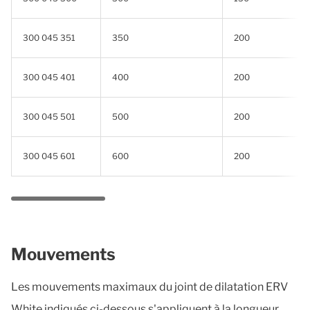
300 045 351
350
200
300 045 401
400
200
300 045 501
500
200
300 045 601
600
200
Mouvements
Les mouvements maximaux du joint de dilatation ERV
White indiqués ci-dessous s'appliquent à la longueur