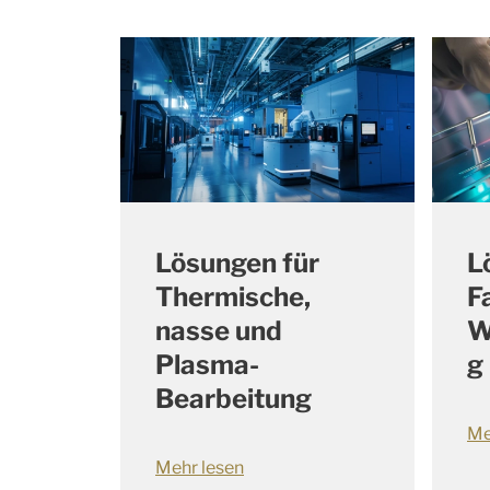
Lösungen für
L
Thermische,
F
nasse und
W
Plasma-
g
Bearbeitung
Me
Mehr lesen