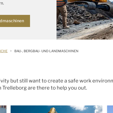
rn.
ndmaschinen
›
NCHE
BAU-, BERGBAU- UND LANDMASCHINEN
ity but still want to create a safe work enviro
 Trelleborg are there to help you out.