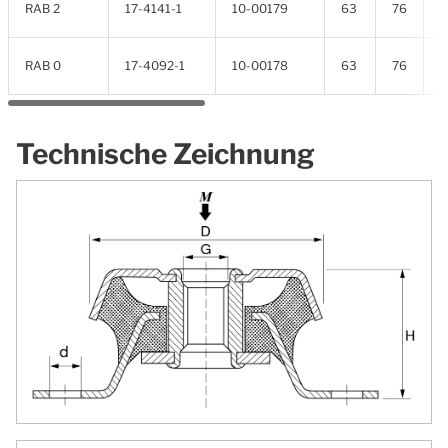
RAB 2
17-4141-1
10-00179
63
76
3
RAB 0
17-4092-1
10-00178
63
76
3
Technische Zeichnung