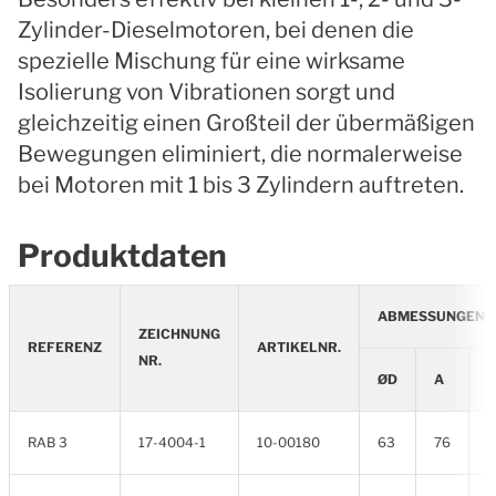
Zylinder-Dieselmotoren, bei denen die
spezielle Mischung für eine wirksame
Isolierung von Vibrationen sorgt und
gleichzeitig einen Großteil der übermäßigen
Bewegungen eliminiert, die normalerweise
bei Motoren mit 1 bis 3 Zylindern auftreten.
Produktdaten
ABMESSUNGEN (
ZEICHNUNG
REFERENZ
ARTIKELNR.
NR.
ØD
A
RAB 3
17-4004-1
10-00180
63
76
3